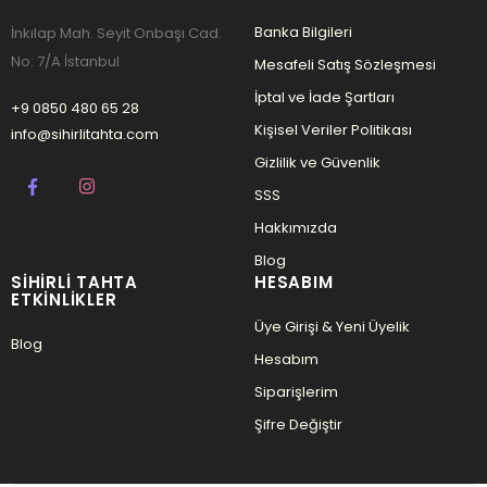
Banka Bilgileri
İnkılap Mah. Seyit Onbaşı Cad.
No: 7/A İstanbul
Mesafeli Satış Sözleşmesi
İptal ve İade Şartları
+9 0850 480 65 28
Kişisel Veriler Politikası
info@sihirlitahta.com
Gizlilik ve Güvenlik
SSS
Hakkımızda
Blog
SIHIRLI TAHTA
HESABIM
ETKINLIKLER
Üye Girişi & Yeni Üyelik
Blog
Hesabım
Siparişlerim
Şifre Değiştir