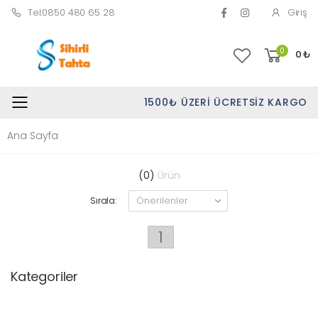
Tel:0850 480 65 28
Giriş
0
0
₺
1500₺ ÜZERI ÜCRETSIZ KARGO
Toggle mobile menu
Ana Sayfa
(0)
Ürün
Sırala:
1
Kategoriler