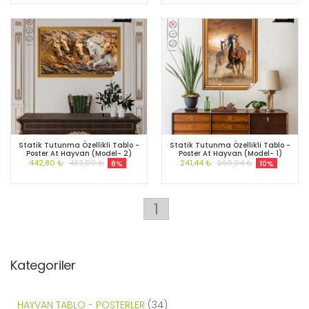
Statik Tutunma Özellikli Tablo -
Statik Tutunma Özellikli Tablo -
Poster At Hayvan (Model- 2)
Poster At Hayvan (Model- 1)
442,80 ₺
483,00 ₺
241,44 ₺
269,04 ₺
8%
10%
1
Kategoriler
HAYVAN TABLO - POSTERLER
(34)