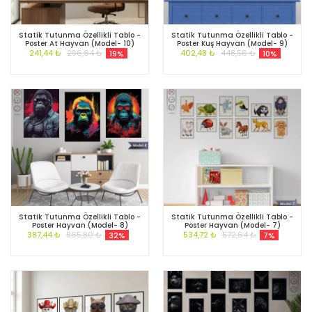
Statik Tutunma Özellikli Tablo -
Statik Tutunma Özellikli Tablo -
Poster At Hayvan (Model- 10)
Poster Kuş Hayvan (Model- 9)
241,44 ₺
296,64 ₺
402,48 ₺
448,56 ₺
19%
10%
Statik Tutunma Özellikli Tablo -
Statik Tutunma Özellikli Tablo -
Poster Hayvan (Model- 8)
Poster Hayvan (Model- 7)
387,44 ₺
565,80 ₺
534,72 ₺
572,64 ₺
32%
7%