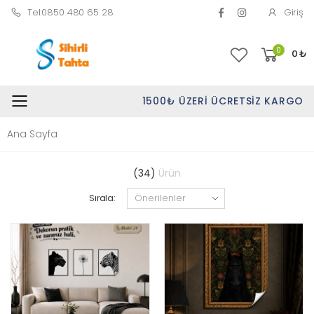
Tel:0850 480 65 28
Giriş
0
0
₺
1500₺ ÜZERI ÜCRETSIZ KARGO
Toggle mobile menu
Ana Sayfa
(34)
Ürün
Sırala: