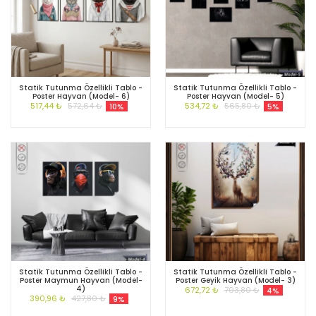
Statik Tutunma Özellikli Tablo -
Statik Tutunma Özellikli Tablo -
Poster Hayvan (Model- 6)
Poster Hayvan (Model- 5)
517,44 ₺
572,64 ₺
534,72 ₺
565,80 ₺
10%
5%
Statik Tutunma Özellikli Tablo -
Statik Tutunma Özellikli Tablo -
Poster Maymun Hayvan (Model-
Poster Geyik Hayvan (Model- 3)
4)
672,72 ₺
703,80 ₺
4%
390,96 ₺
427,80 ₺
9%