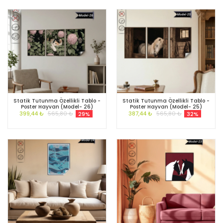
Statik Tutunma Özellikli Tablo -
Statik Tutunma Özellikli Tablo -
Poster Hayvan (Model- 26)
Poster Hayvan (Model- 25)
399,44 ₺
565,80 ₺
387,44 ₺
565,80 ₺
29%
32%