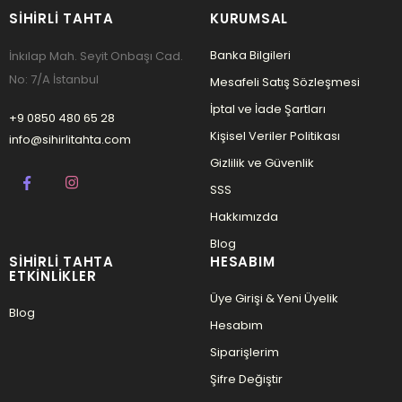
SIHIRLI TAHTA
KURUMSAL
Banka Bilgileri
İnkılap Mah. Seyit Onbaşı Cad.
No: 7/A İstanbul
Mesafeli Satış Sözleşmesi
İptal ve İade Şartları
+9 0850 480 65 28
Kişisel Veriler Politikası
info@sihirlitahta.com
Gizlilik ve Güvenlik
SSS
Hakkımızda
Blog
SIHIRLI TAHTA
HESABIM
ETKINLIKLER
Üye Girişi & Yeni Üyelik
Blog
Hesabım
Siparişlerim
Şifre Değiştir