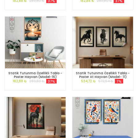
182,88 ₺
289,80 ₺
182,88 ₺
289,80 ₺
37%
37%
Statik Tutunma Özellikli Tablo -
Statik Tutunma Özellikli Tablo -
Poster Hayvan (Model-16)
Poster At Hayvan (Model- 11)
182,88 ₺
289,80 ₺
534,72 ₺
572,64 ₺
37%
7%