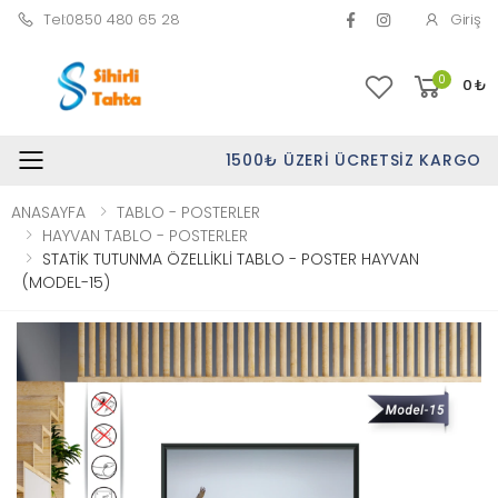
Tel:0850 480 65 28
Giriş
0
0
₺
1500₺ ÜZERI ÜCRETSIZ KARGO
Toggle mobile menu
ANASAYFA
TABLO - POSTERLER
HAYVAN TABLO - POSTERLER
STATİK TUTUNMA ÖZELLİKLİ TABLO - POSTER HAYVAN
(MODEL-15)