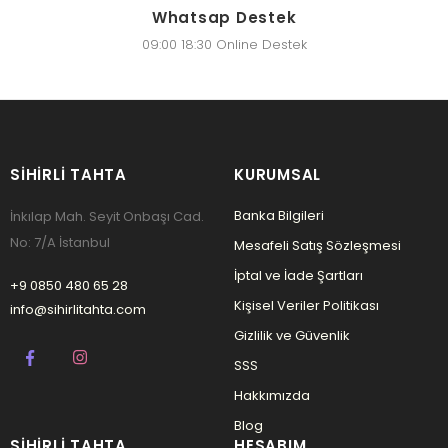
Whatsap Destek
09:00 18:30 Online Destek
SIHIRLI TAHTA
KURUMSAL
Banka Bilgileri
İnkılap Mah. Seyit Onbaşı Cad.
No: 7/A İstanbul
Mesafeli Satış Sözleşmesi
İptal ve İade Şartları
+9 0850 480 65 28
Kişisel Veriler Politikası
info@sihirlitahta.com
Gizlilik ve Güvenlik
SSS
Hakkımızda
Blog
SIHIRLI TAHTA
HESABIM