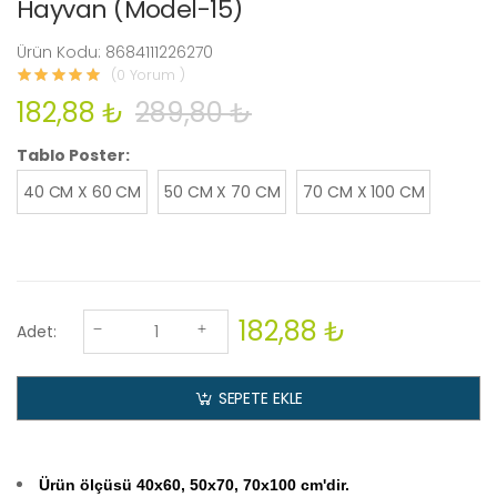
Hayvan (Model-15)
Ürün Kodu: 8684111226270
(0 Yorum )
182,88 ₺
289,80 ₺
Tablo Poster:
40 CM X 60 CM
50 CM X 70 CM
70 CM X 100 CM
182,88 ₺
Adet:
SEPETE EKLE
Ürün ölçüsü 40x60, 50x70, 70x100 cm'dir.