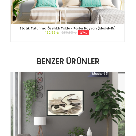
Statik Tutunma Özellikli Tablo - Poster Hayvan (Model-15)
182,88 ₺
289,80 ₺
37%
BENZER ÜRÜNLER