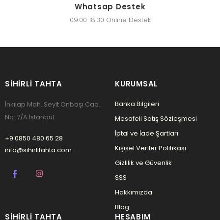
Whatsap Destek
09:00 18:30 Online Destek
SIHIRLI TAHTA
KURUMSAL
Banka Bilgileri
İnkılap Mah. Seyit Onbaşı Cad.
No: 7/A İstanbul
Mesafeli Satış Sözleşmesi
İptal ve İade Şartları
+9 0850 480 65 28
Kişisel Veriler Politikası
info@sihirlitahta.com
Gizlilik ve Güvenlik
SSS
Hakkımızda
Blog
SIHIRLI TAHTA
HESABIM