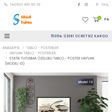
Tel:0850 480 65 28
Giriş
0
0
₺
1500₺ ÜZERI ÜCRETSIZ KARGO
Toggle mobile menu
ANASAYFA
TABLO - POSTERLER
HAYVAN TABLO - POSTERLER
STATİK TUTUNMA ÖZELLİKLİ TABLO - POSTER HAYVAN
(MODEL-13)