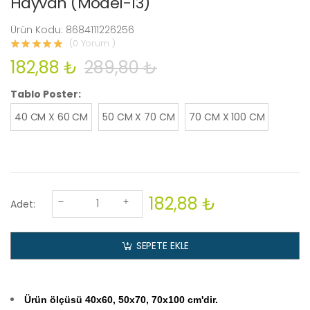
Hayvan (Model-13)
Ürün Kodu: 8684111226256
(0 Yorum )
182,88 ₺
289,80 ₺
Tablo Poster:
40 CM X 60 CM
50 CM X 70 CM
70 CM X 100 CM
182,88 ₺
Adet:
SEPETE EKLE
Ürün ölçüsü 40x60, 50x70, 70x100 cm'dir.