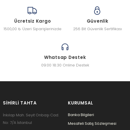
Ücretsiz Kargo
Güvenlik
1500,00 ₺ Üzeri Siparişlerinizde
256 Bit Güvenlik Sertifikası
Whatsap Destek
09:00 18:30 Online Destek
SIHIRLI TAHTA
KURUMSAL
Banka Bilgileri
İnkılap Mah. Seyit Onbaşı Cad.
No: 7/A İstanbul
Mesafeli Satış Sözleşmesi