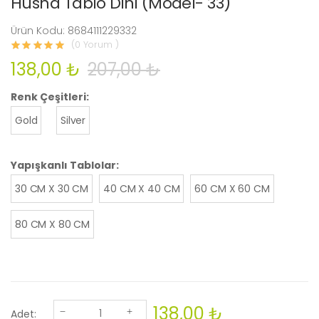
Hüsna Tablo Dini (Model- 33)
Ürün Kodu: 8684111229332
(0 Yorum )
138,00 ₺
207,00 ₺
Renk Çeşitleri:
Gold
Silver
Yapışkanlı Tablolar:
30 CM X 30 CM
40 CM X 40 CM
60 CM X 60 CM
80 CM X 80 CM
138,00 ₺
Adet: