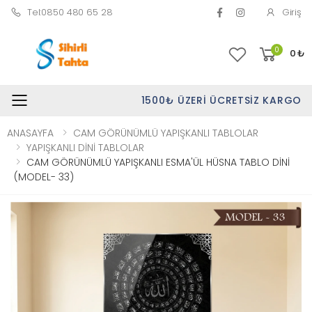
Tel:0850 480 65 28
Giriş
0
0
₺
1500₺ ÜZERI ÜCRETSIZ KARGO
Toggle mobile menu
ANASAYFA
CAM GÖRÜNÜMLÜ YAPIŞKANLI TABLOLAR
YAPIŞKANLI DİNİ TABLOLAR
CAM GÖRÜNÜMLÜ YAPIŞKANLI ESMA'ÜL HÜSNA TABLO DİNİ
(MODEL- 33)