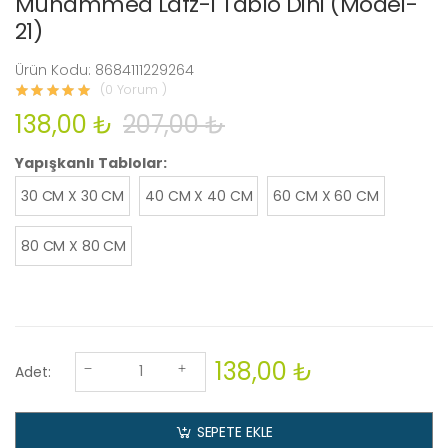
Muhammed Lafz-ı Tablo Dini (Model-
21)
Ürün Kodu: 8684111229264
(0 Yorum )
138,00 ₺
207,00 ₺
Yapışkanlı Tablolar:
30 CM X 30 CM
40 CM X 40 CM
60 CM X 60 CM
80 CM X 80 CM
138,00 ₺
Adet:
SEPETE EKLE