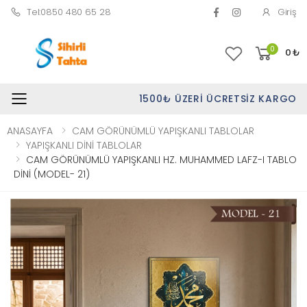
Tel:0850 480 65 28
Giriş
0
0
₺
1500₺ ÜZERI ÜCRETSIZ KARGO
Toggle mobile menu
ANASAYFA
CAM GÖRÜNÜMLÜ YAPIŞKANLI TABLOLAR
YAPIŞKANLI DİNİ TABLOLAR
CAM GÖRÜNÜMLÜ YAPIŞKANLI HZ. MUHAMMED LAFZ-I TABLO
DİNİ (MODEL- 21)