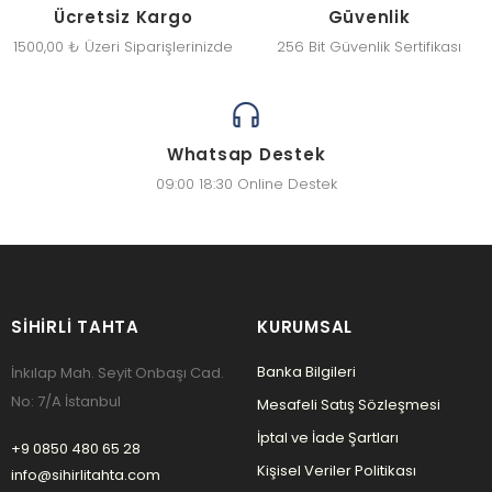
Ücretsiz Kargo
Güvenlik
1500,00 ₺ Üzeri Siparişlerinizde
256 Bit Güvenlik Sertifikası
Whatsap Destek
09:00 18:30 Online Destek
SIHIRLI TAHTA
KURUMSAL
Banka Bilgileri
İnkılap Mah. Seyit Onbaşı Cad.
No: 7/A İstanbul
Mesafeli Satış Sözleşmesi
İptal ve İade Şartları
+9 0850 480 65 28
Kişisel Veriler Politikası
info@sihirlitahta.com