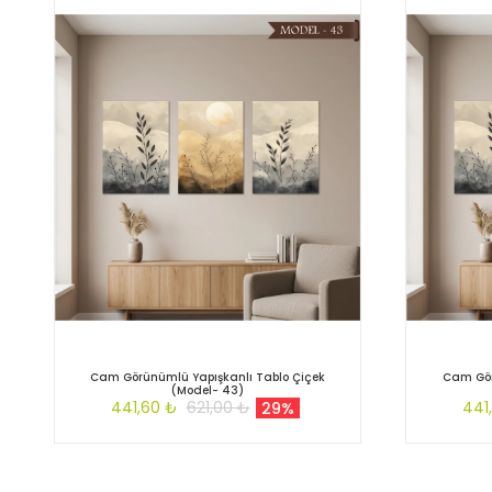
Cam Görünümlü Yapışkanlı Tablo Çiçek
Cam Gör
(Model- 43)
441,60 ₺
621,00 ₺
441
29%