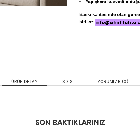
Yapışkanı kuvvetli olduğu 
Baskı kalitesinde olan görseli
birlikte
info@sihirlitahta
ÜRÜN DETAY
S.S.S
YORUMLAR (0)
SON BAKTIKLARINIZ