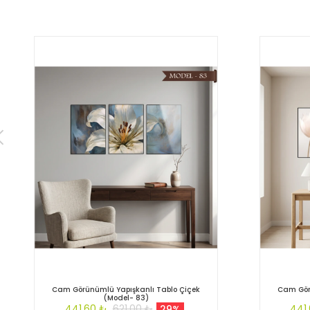
Cam Görünümlü Yapışkanlı Tablo Çiçek
Cam Gör
(Model- 83)
441,60 ₺
621,00 ₺
441
29%