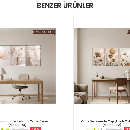
BENZER ÜRÜNLER
ünümlü Yapışkanlı Tablo Çiçek
Cam Görünümlü Yapışkanlı Tab
(Model- 81)
(Model- 72)
,60 ₺
621,00 ₺
441,60 ₺
621,00 ₺
29%
2