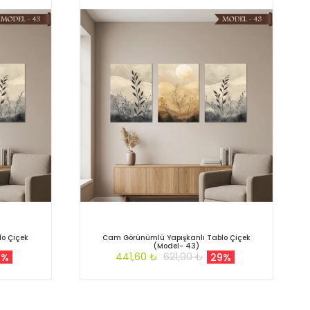
o Çiçek
Cam Görünümlü Yapışkanlı Tablo Çiçek
(Model- 43)
441,60 ₺
621,00 ₺
9%
29%