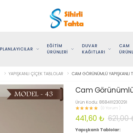
EĞİTİM
DUVAR
CAM
PLANLAYICILAR
ÜRÜNLERİ
KAĞITLARI
ÜRÜNL
R
YAPIŞKANLI ÇİÇEK TABLOLAR
CAM GÖRÜNÜMLÜ YAPIŞKANLI T
Cam Görünümlü Y
Ürün Kodu: 8684111230291
(0 Yorum )
441,60 ₺
621,00 
Yapışkanlı Tablolar: