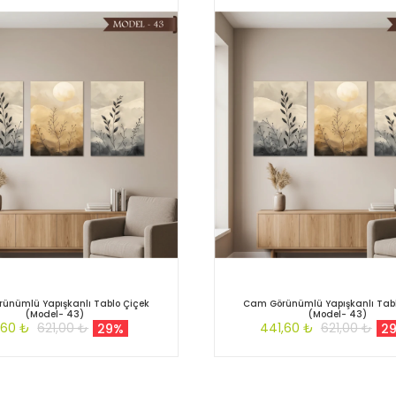
ünümlü Yapışkanlı Tablo Çiçek
Cam Görünümlü Yapışkanlı Tabl
(Model- 43)
(Model- 43)
,60 ₺
621,00 ₺
441,60 ₺
621,00 ₺
29%
2