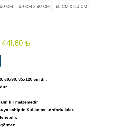
 60 CM
60 CM X 90 CM
85 CM X 120 CM
441,60 ₺
0, 60x90, 85x120 cm dir.
dur.
Kalın bir malzemedir.
ya sahiptir. Kullanımı konforlu kılar.
enebilir.
r görmez.