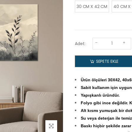
30 CM X 42 CM
40 CM X
Adet:
SEPETE EKLE
Ürün ölçüleri 30X42, 40x6
Sabit kullanım için uygun
Yapışkanlı üründür.
Folyo gibi ince değildir. 
Alt kısmı yumuşak bir doku
Su veya deterjan ile temizl
Baskı hiçbir şekilde zara