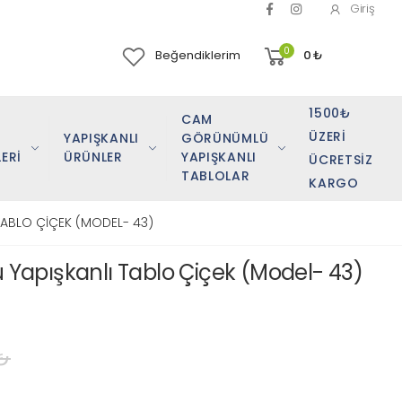
Giriş
0
Beğendiklerim
0
₺
1500₺
CAM
ÜZERI
YAPIŞKANLI
GÖRÜNÜMLÜ
ERİ
ÜRÜNLER
YAPIŞKANLI
ÜCRETSIZ
TABLOLAR
KARGO
ABLO ÇİÇEK (MODEL- 43)
apışkanlı Tablo Çiçek (Model- 43)
₺