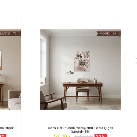
lo Çiçek
Cam Görünümlü Yapışkanlı Tablo Çiçek
(Model- 86)
276,00 ₺
414,00 ₺
9%
33%