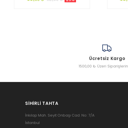
Ücretsiz Kargo
1500,00 ₺ Üzeri Siparişleri
SIHIRLI TAHTA
İnkılap Mah. Seyit Onbaşı Cad. No: 7/A
İstanbul