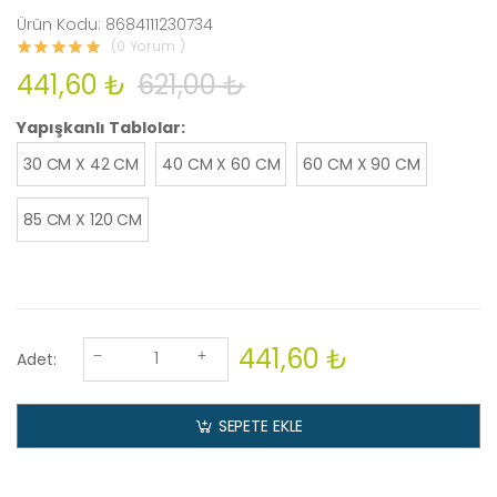
Ürün Kodu: 8684111230734
(0 Yorum )
441,60 ₺
621,00 ₺
Yapışkanlı Tablolar:
30 CM X 42 CM
40 CM X 60 CM
60 CM X 90 CM
85 CM X 120 CM
441,60 ₺
Adet:
SEPETE EKLE