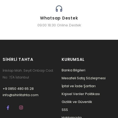
Whatsap Destek
09:00 18:30 Online Destek
SIHIRLI TAHTA
KURUMSAL
Banka Bilgileri
İnkılap Mah. Seyit Onbaşı Cad.
No: 7/A İstanbul
Mesafeli Satış Sözleşmesi
İptal ve İade Şartları
+9 0850 480 65 28
Kişisel Veriler Politikası
info@sihirlitahta.com
Gizlilik ve Güvenlik
SSS
Hakkımızda