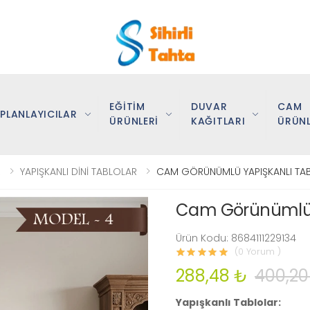
EĞİTİM
DUVAR
CAM
PLANLAYICILAR
ÜRÜNLERİ
KAĞITLARI
ÜRÜNL
R
YAPIŞKANLI DİNİ TABLOLAR
CAM GÖRÜNÜMLÜ YAPIŞKANLI TAB
Cam Görünümlü Y
Ürün Kodu: 8684111229134
(0 Yorum )
288,48 ₺
400,20
Yapışkanlı Tablolar: