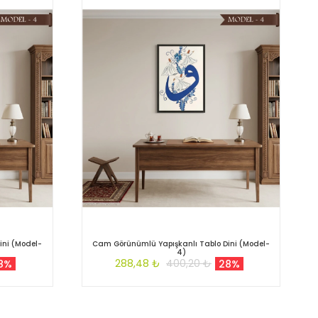
ini (Model-
Cam Görünümlü Yapışkanlı Tablo Dini (Model-
4)
288,48 ₺
400,20 ₺
8%
28%