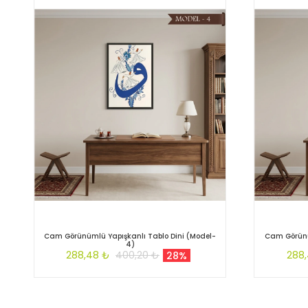
Cam Görünümlü Yapışkanlı Tablo Dini (Model-
Cam Görünü
4)
288,48 ₺
400,20 ₺
288
28%