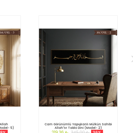
Allah
Cam Görünümlü Yapışkanlı Mülkün Sahibi
odel- 5)
Allah'tır Tablo Dini (Model- 2)
219,36 ₺
345,00 ₺
8%
36%