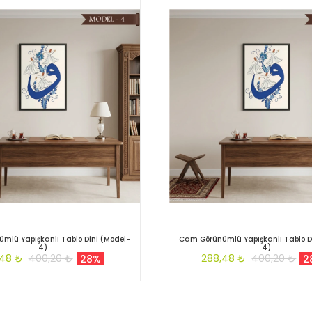
mlü Yapışkanlı Tablo Dini (Model-
Cam Görünümlü Yapışkanlı Tablo D
4)
4)
,48 ₺
400,20 ₺
288,48 ₺
400,20 ₺
28%
2