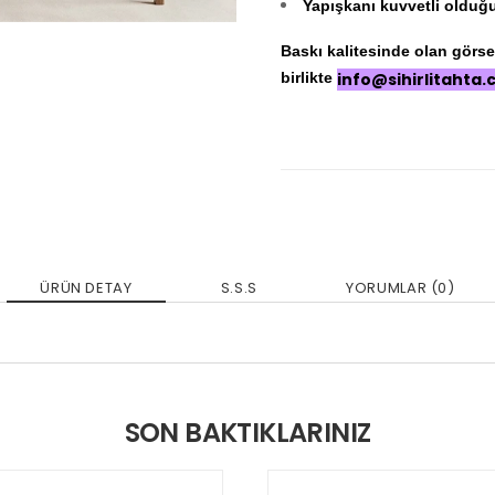
Yapışkanı kuvvetli olduğu 
Baskı kalitesinde olan görseli
birlikte
info@sihirlitahta
ÜRÜN DETAY
S.S.S
YORUMLAR (0)
SON BAKTIKLARINIZ