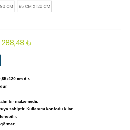
 90 CM
85 CM X 120 CM
288,48 ₺
,85x120 cm dir.
dur.
Kalın bir malzemedir.
ya sahiptir. Kullanımı konforlu kılar.
enebilir.
r görmez.