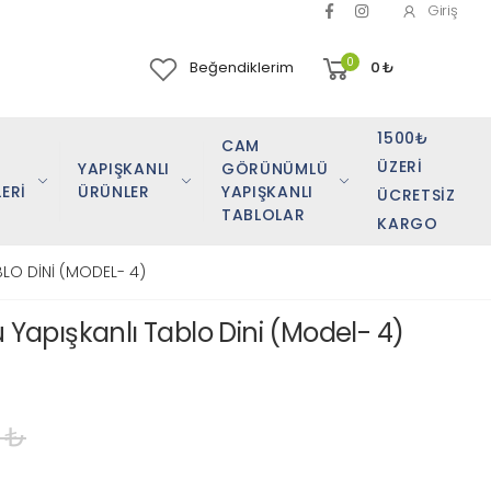
Giriş
0
Beğendiklerim
0
₺
1500₺
CAM
ÜZERI
YAPIŞKANLI
GÖRÜNÜMLÜ
ERİ
ÜRÜNLER
YAPIŞKANLI
ÜCRETSIZ
TABLOLAR
KARGO
LO DİNİ (MODEL- 4)
apışkanlı Tablo Dini (Model- 4)
 ₺