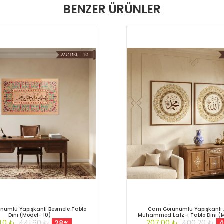
BENZER ÜRÜNLER
nümlü Yapışkanlı Besmele Tablo
Cam Görünümlü Yapışkanlı 
Dini (Model- 10)
Muhammed Lafz-ı Tablo Dini (M
,40 ₺
441,60 ₺
207,00 ₺
400,20 ₺
28%
4