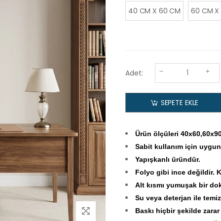
40 CM X 60 CM
60 CM X
Adet:
SEPETE EKLE
Ürün ölçüleri 40x60,60x90
Sabit kullanım için uygun
Yapışkanlı üründür.
Folyo gibi ince değildir. 
Alt kısmı yumuşak bir doku
Su veya deterjan ile temizl
Baskı hiçbir şekilde zara