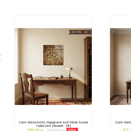
Cam Görünümlü Yapışkanlı Kufi Felak Suresi
Cam Görü
Tablo Dini (Model- 28)
138,00 ₺
207,00 ₺
317
33%