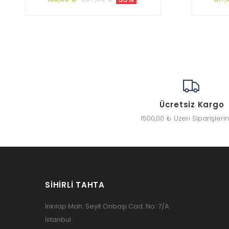
Ücretsiz Kargo
1500,00 ₺ Üzeri Siparişleri
SIHIRLI TAHTA
İnkılap Mah. Seyit Onbaşı Cad. No: 7/A
İstanbul