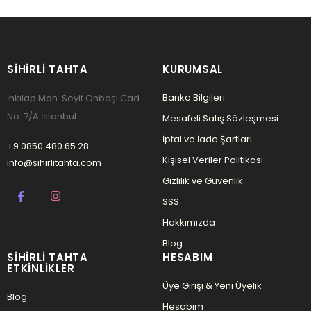
SIHIRLI TAHTA
KURUMSAL
Banka Bilgileri
İnkılap Mah. Seyit Onbaşı Cad.
No: 7/A İstanbul
Mesafeli Satış Sözleşmesi
İptal ve İade Şartları
+9 0850 480 65 28
Kişisel Veriler Politikası
info@sihirlitahta.com
Gizlilik ve Güvenlik
SSS
Hakkımızda
Blog
SIHIRLI TAHTA
HESABIM
ETKINLIKLER
Üye Girişi & Yeni Üyelik
Blog
Hesabım