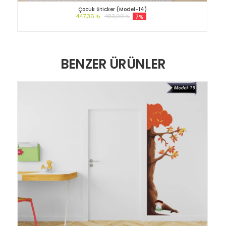
Çocuk Sticker (Model-14)
447,36 ₺
483,00 ₺
7%
BENZER ÜRÜNLER