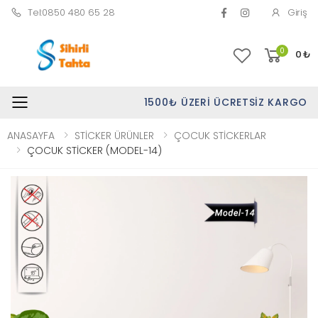
Tel:0850 480 65 28
Giriş
0
0
₺
1500₺ ÜZERI ÜCRETSIZ KARGO
Toggle mobile menu
ANASAYFA
STİCKER ÜRÜNLER
ÇOCUK STİCKERLAR
ÇOCUK STİCKER (MODEL-14)