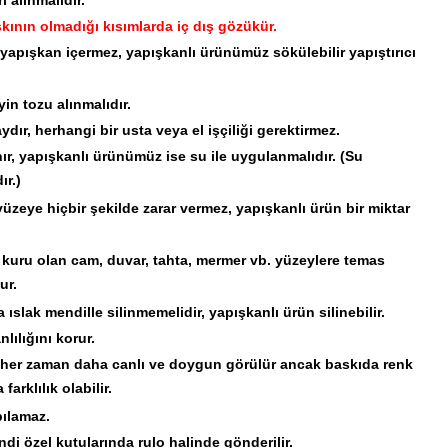
kının olmadığı kısımlarda iç dış gözükür.
e yapışkan içermez, yapışkanlı ürünümüz sökülebilir yapıştırıcı
n tozu alınmalıdır.
ır, herhangi bir usta veya el işçiliği gerektirmez.
ır, yapışkanlı ürünümüz ise su ile uygulanmalıdır. (Su
ır.)
üzeye hiçbir şekilde zarar vermez, yapışkanlı ürün bir miktar
 kuru olan cam, duvar, tahta, mermer vb. yüzeylere temas
ur.
 ıslak mendille silinmemelidir, yapışkanlı ürün silinebilir.
lılığını korur.
er her zaman daha canlı ve doygun görülür ancak baskıda renk
arklılık olabilir.
pılamaz.
di özel kutularında rulo halinde gönderilir.