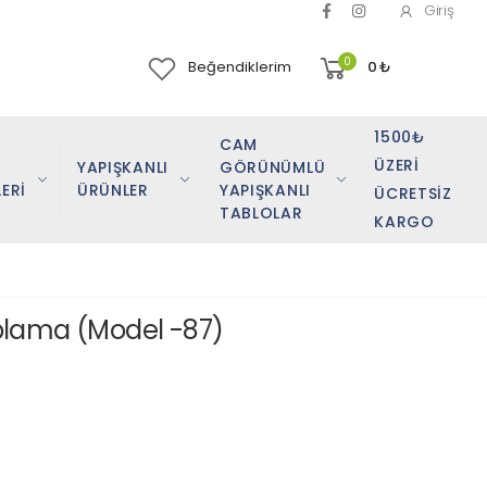
Giriş
0
Beğendiklerim
0
₺
1500₺
CAM
ÜZERI
YAPIŞKANLI
GÖRÜNÜMLÜ
ERİ
ÜRÜNLER
YAPIŞKANLI
ÜCRETSIZ
TABLOLAR
KARGO
lama (Model -87)