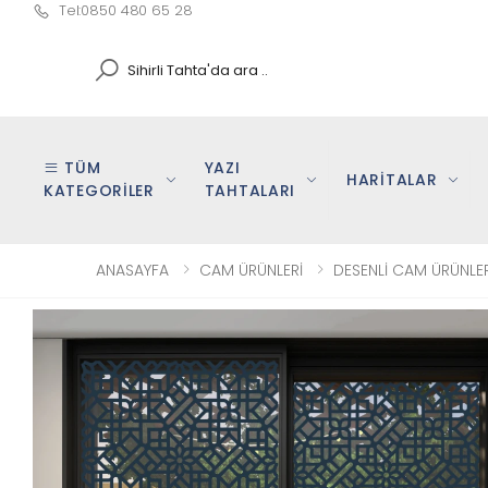
Tel:0850 480 65 28
Search
TÜM
YAZI
HARİTALAR
KATEGORİLER
TAHTALARI
ANASAYFA
CAM ÜRÜNLERİ
DESENLİ CAM ÜRÜNLER