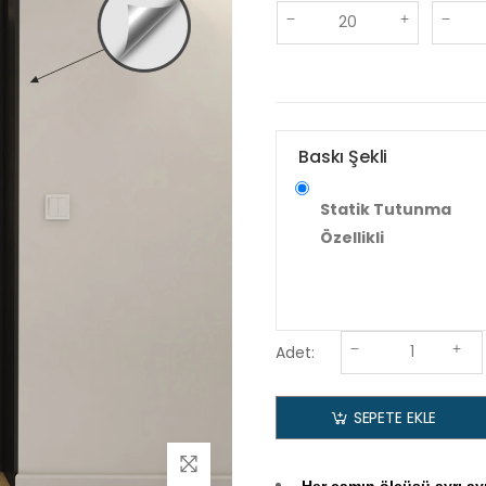
Baskı Şekli
Statik Tutunma
Özellikli
Adet:
SEPETE EKLE
Her camın ölçüsü ayrı ayrı