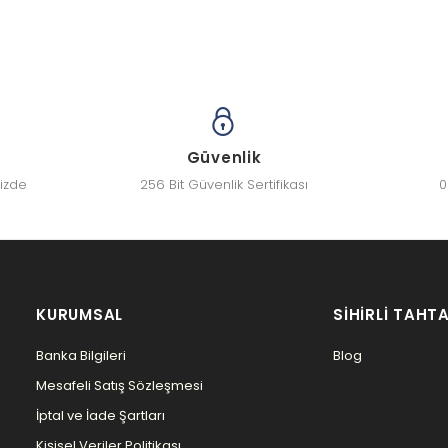
Güvenlik
nizde
256 Bit Güvenlik Sertifikası
0
KURUMSAL
SIHIRLI TAHTA
Banka Bilgileri
Blog
Mesafeli Satış Sözleşmesi
İptal ve İade Şartları
Kişisel Veriler Politikası