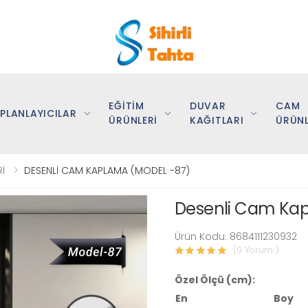
EĞİTİM
DUVAR
CAM
PLANLAYICILAR
ÜRÜNLERİ
KAĞITLARI
ÜRÜNL
İ
DESENLİ CAM KAPLAMA (MODEL -87)
Desenli Cam Kap
Ürün Kodu: 8684111230932
(0 Yorum )
Özel Ölçü (cm):
En
Boy