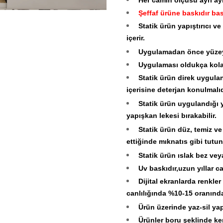
Şeffaf ürüne baskıdır bas
Statik ürün yapıştırıcı v
içerir.
Uygulamadan önce yüzeyi
Uygulaması oldukça kolayd
Statik ürün direk uygulan
içerisine deterjan konulmalıd
Statik ürün uygulandığı y
yapışkan lekesi bırakabilir.
Statik ürün düz, temiz ve
ettiğinde mıknatıs gibi tutun
Statik ürün ıslak bez veya
Uv baskıdır,uzun yıllar can
Dijital ekranlarda renkl
canlılığında %10-15 oranında f
Ürün üzerinde yaz-sil ya
Ürünler boru şeklinde ken