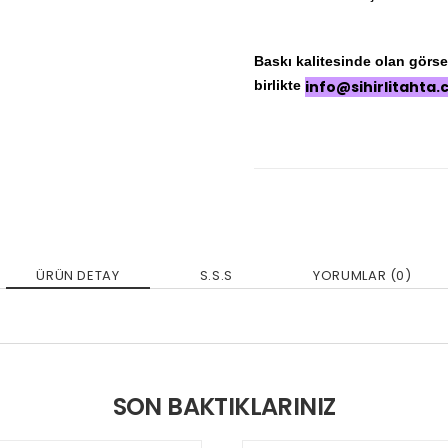
Baskı kalitesinde olan görseli
birlikte
info@sihirlitahta
ÜRÜN DETAY
S.S.S
YORUMLAR (0)
SON BAKTIKLARINIZ