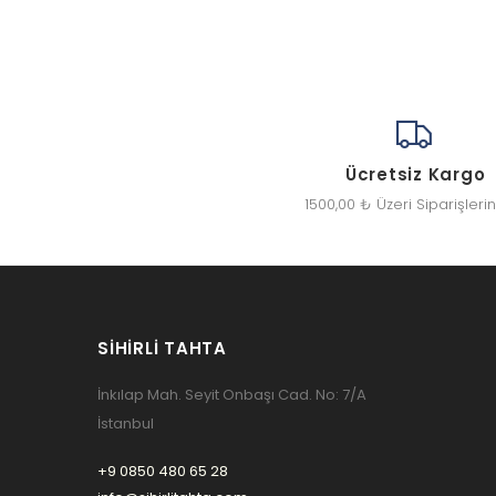
Ücretsiz Kargo
1500,00 ₺ Üzeri Siparişleri
SIHIRLI TAHTA
İnkılap Mah. Seyit Onbaşı Cad. No: 7/A
İstanbul
+9 0850 480 65 28