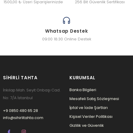
1500,00 ₺ Üzeri Siparişlerinizde
256 Bit Güvenlik Sertifikası
Whatsap Destek
09:00 18:30 Online Destek
SIHIRLI TAHTA
KURUMSAL
Banka Bilgileri
İnkılap Mah. Seyit Onbaşı Cad.
No: 7/A İstanbul
Mesafeli Satış Sözleşmesi
İptal ve İade Şartları
+9 0850 480 65 28
Kişisel Veriler Politikası
info@sihirlitahta.com
Gizlilik ve Güvenlik