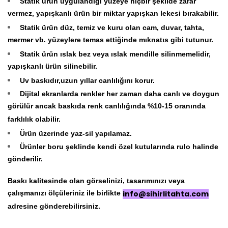
Statik ürün uygulandığı yüzeye hiçbir şekilde zarar
vermez, yapışkanlı ürün bir miktar yapışkan lekesi bırakabilir.
Statik ürün düz, temiz ve kuru olan cam, duvar, tahta,
mermer vb. yüzeylere temas ettiğinde mıknatıs gibi tutunur.
Statik ürün ıslak bez veya ıslak mendille silinmemelidir,
yapışkanlı ürün silinebilir.
Uv baskıdır,uzun yıllar canlılığını korur.
Dijital ekranlarda renkler her zaman daha canlı ve doygun
görülür ancak baskıda renk canlılığında %10-15 oranında
farklılık olabilir.
Ürün üzerinde yaz-sil yapılamaz.
Ürünler boru şeklinde kendi özel kutularında rulo halinde
gönderilir.
Baskı kalitesinde olan görselinizi, tasarımınızı veya
çalışmanızı ölçüleriniz ile birlikte
info@sihirlitahta.com
adresine gönderebilirsiniz.