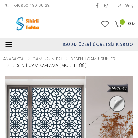
Tel:0850 480 65 28
Giriş
0
0
₺
1500₺ ÜZERI ÜCRETSIZ KARGO
Toggle mobile menu
ANASAYFA
CAM ÜRÜNLERİ
DESENLİ CAM ÜRÜNLERİ
DESENLİ CAM KAPLAMA (MODEL -88)