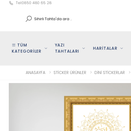
Tel:0850 480 65 28
Search
TÜM
YAZI
HARİTALAR
KATEGORİLER
TAHTALARI
ANASAYFA
STİCKER ÜRÜNLER
DİNİ STİCKERLAR