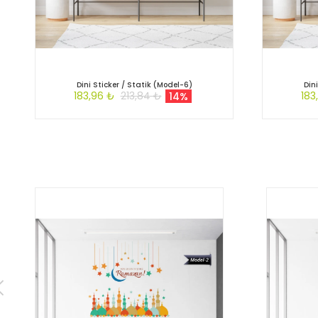
Dini Sticker / Statik (Model-6)
Din
183,96 ₺
213,84 ₺
183
14%