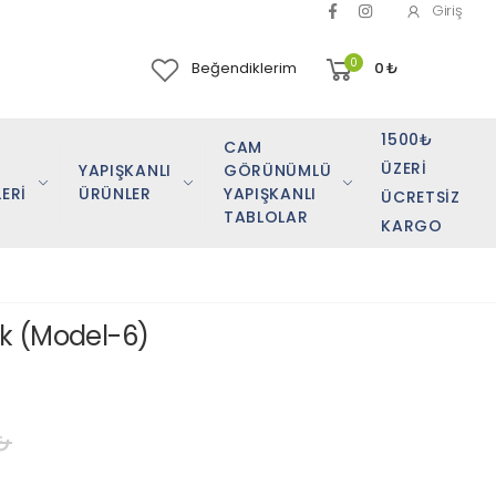
Giriş
0
Beğendiklerim
0
₺
1500₺
CAM
ÜZERI
YAPIŞKANLI
GÖRÜNÜMLÜ
ERİ
ÜRÜNLER
YAPIŞKANLI
ÜCRETSIZ
TABLOLAR
KARGO
tik (Model-6)
₺