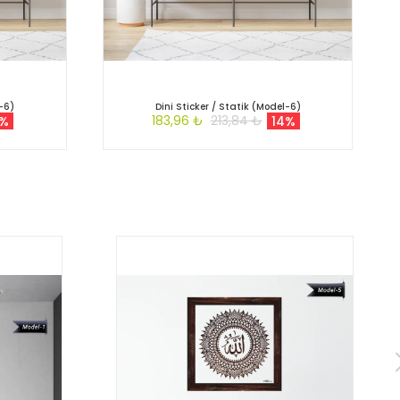
l-6)
Dini Sticker / Statik (Model-6)
183,96 ₺
213,84 ₺
4%
14%