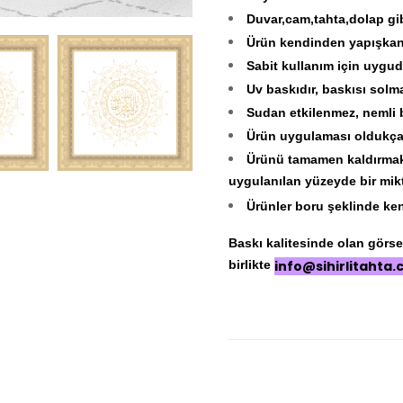
Duvar,cam,tahta,dolap gib
Ürün kendinden yapışkanlıd
Sabit kullanım için uygud
Uv baskıdır, baskısı solm
Sudan etkilenmez, nemli be
Ürün uygulaması oldukça 
Ürünü tamamen kaldırmak 
uygulanılan yüzeyde bir mikt
Ürünler boru şeklinde ken
Baskı kalitesinde olan görseli
birlikte
info@sihirlitahta