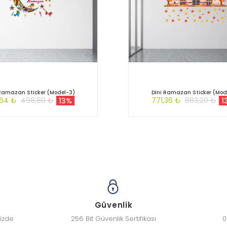
 Ramazan Sticker (Model-3)
Dini Ramazan Sticker (Mod
,64 ₺
496,80 ₺
771,36 ₺
883,20 ₺
13%
1
Güvenlik
nizde
256 Bit Güvenlik Sertifikası
0