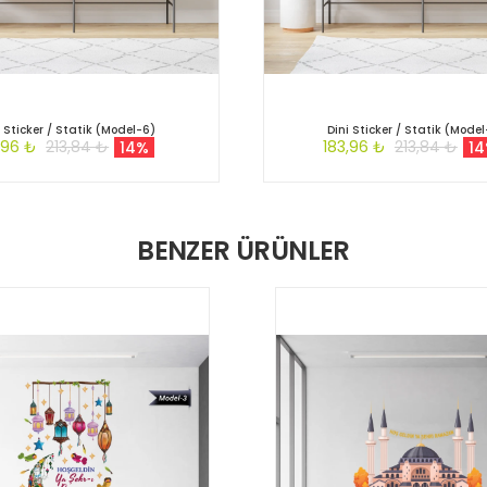
i Sticker / Statik (Model-6)
Dini Sticker / Statik (Mode
,96 ₺
213,84 ₺
183,96 ₺
213,84 ₺
14%
1
BENZER ÜRÜNLER