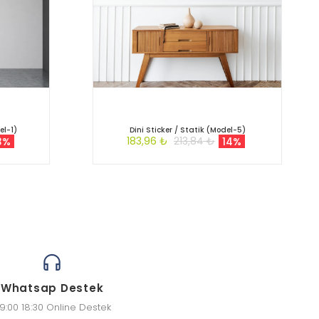
el-1)
Dini Sticker / Statik (Model-5)
183,96 ₺
213,84 ₺
3%
14%
Whatsap Destek
9:00 18:30 Online Destek