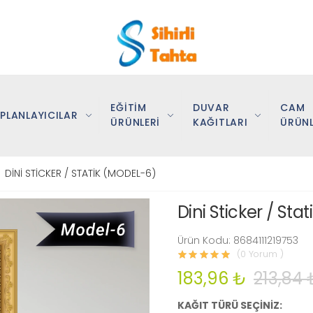
EĞİTİM
DUVAR
CAM
PLANLAYICILAR
ÜRÜNLERİ
KAĞITLARI
ÜRÜNL
DİNİ STİCKER / STATİK (MODEL-6)
Dini Sticker / Sta
Ürün Kodu: 8684111219753
(0 Yorum )
183,96 ₺
213,84 
KAĞIT TÜRÜ SEÇİNİZ: