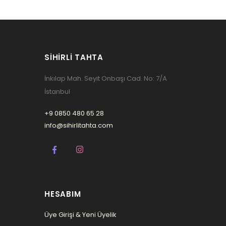
SIHIRLI TAHTA
İnkılap Mah. Seyit Onbaşı Cad. No: 7/A
İstanbul
+9 0850 480 65 28
info@sihirlitahta.com
HESABIM
Üye Girişi & Yeni Üyelik