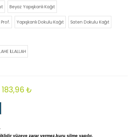
ıt
Beyaz Yapışkanlı Kağıt
Prof.
Yapışkanlı Dokulu Kağıt
Saten Dokulu Kağıt
İLAHE İLLALLAH
183,96 ₺
.
klidir yüzeye zarar vermez,kuru silme yapılır.