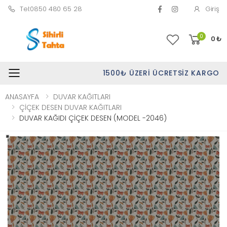
Tel:0850 480 65 28
Giriş
0
0
₺
1500₺ ÜZERI ÜCRETSIZ KARGO
Toggle mobile menu
ANASAYFA
DUVAR KAĞITLARI
ÇİÇEK DESEN DUVAR KAĞITLARI
DUVAR KAĞIDI ÇİÇEK DESEN (MODEL -2046)