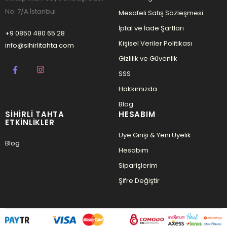
No: 7/A İstanbul
Mesafeli Satış Sözleşmesi
İptal ve İade Şartları
+9 0850 480 65 28
Kişisel Veriler Politikası
info@sihirlitahta.com
Gizlilik ve Güvenlik
SSS
Hakkımızda
Blog
SIHIRLI TAHTA
HESABIM
ETKINLIKLER
Üye Girişi & Yeni Üyelik
Blog
Hesabım
Siparişlerim
Şifre Değiştir