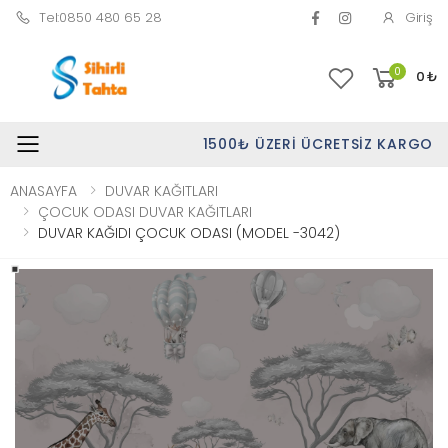
Tel:0850 480 65 28
Giriş
0
0
₺
1500₺ ÜZERI ÜCRETSIZ KARGO
Toggle mobile menu
ANASAYFA
DUVAR KAĞITLARI
ÇOCUK ODASI DUVAR KAĞITLARI
DUVAR KAĞIDI ÇOCUK ODASI (MODEL -3042)