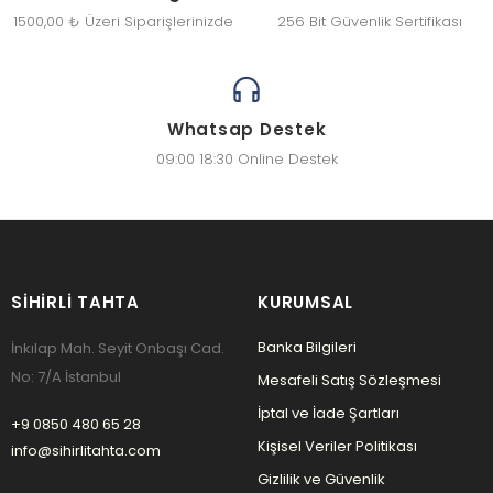
1500,00 ₺ Üzeri Siparişlerinizde
256 Bit Güvenlik Sertifikası
Whatsap Destek
09:00 18:30 Online Destek
SIHIRLI TAHTA
KURUMSAL
Banka Bilgileri
İnkılap Mah. Seyit Onbaşı Cad.
No: 7/A İstanbul
Mesafeli Satış Sözleşmesi
İptal ve İade Şartları
+9 0850 480 65 28
Kişisel Veriler Politikası
info@sihirlitahta.com
Gizlilik ve Güvenlik