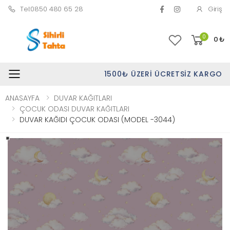
Tel:0850 480 65 28
Giriş
0
0
₺
1500₺ ÜZERI ÜCRETSIZ KARGO
Toggle mobile menu
ANASAYFA
DUVAR KAĞITLARI
ÇOCUK ODASI DUVAR KAĞITLARI
DUVAR KAĞIDI ÇOCUK ODASI (MODEL -3044)