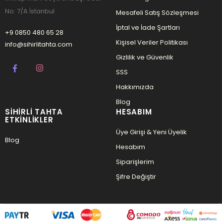
No: 7/A İstanbul
Mesafeli Satış Sözleşmesi
İptal ve İade Şartları
+9 0850 480 65 28
Kişisel Veriler Politikası
info@sihirlitahta.com
Gizlilik ve Güvenlik
SSS
Hakkımızda
Blog
SIHIRLI TAHTA
HESABIM
ETKINLIKLER
Üye Girişi & Yeni Üyelik
Blog
Hesabım
Siparişlerim
Şifre Değiştir