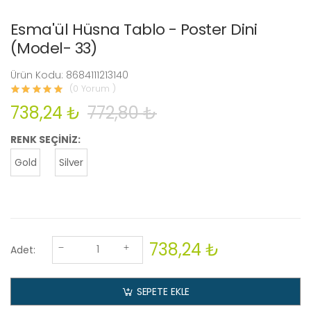
Esma'ül Hüsna Tablo - Poster Dini
(Model- 33)
Ürün Kodu: 8684111213140
(0 Yorum )
738,24 ₺
772,80 ₺
RENK SEÇİNİZ:
Gold
Silver
738,24 ₺
Adet:
SEPETE EKLE