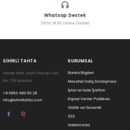
Whatsap Destek
09:00 18:30 Online Destek
SIHIRLI TAHTA
KURUMSAL
Banka Bilgileri
İnkılap Mah. Seyit Onbaşı Cad.
No: 7/A İstanbul
Mesafeli Satış Sözleşmesi
İptal ve İade Şartları
+9 0850 480 65 28
Kişisel Veriler Politikası
info@sihirlitahta.com
Gizlilik ve Güvenlik
SSS
Hakkımızda