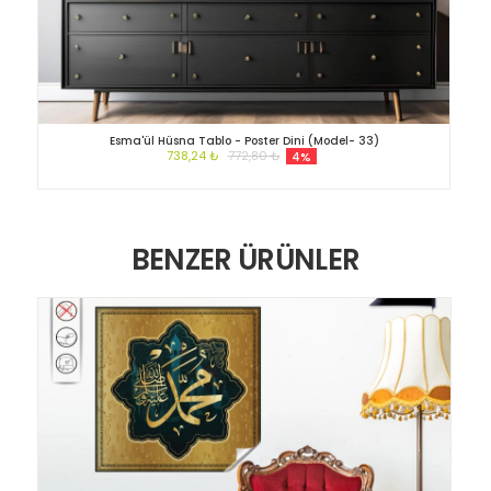
Esma'ül Hüsna Tablo - Poster Dini (Model- 33)
738,24 ₺
772,80 ₺
4%
BENZER ÜRÜNLER