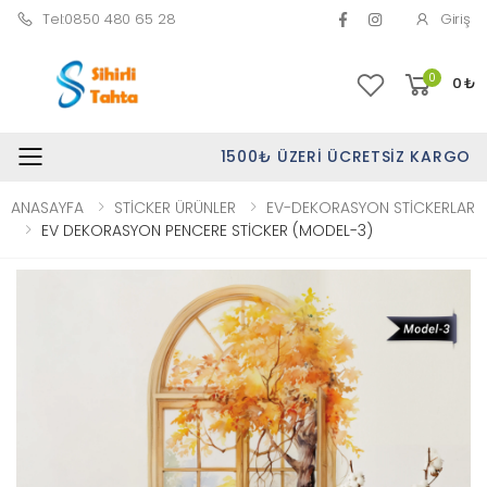
Tel:0850 480 65 28
Giriş
0
0
₺
1500₺ ÜZERI ÜCRETSIZ KARGO
Toggle mobile menu
ANASAYFA
STİCKER ÜRÜNLER
EV-DEKORASYON STİCKERLAR
EV DEKORASYON PENCERE STİCKER (MODEL-3)