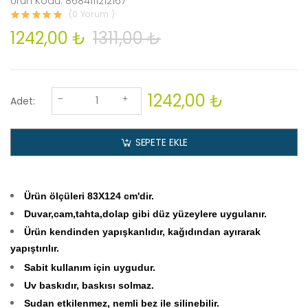
Ürün Kodu: 8684111212167
(0 Yorum )
1242,00 ₺
1311,00 ₺
1242,00 ₺
Adet:
SEPETE EKLE
Ürün ölçüleri 83X124
cm'dir.
Duvar,cam,tahta,dolap gibi düz yüzeylere uygulanır.
Ürün kendinden yapışkanlıdır, kağıdından ayırarak
yapıştırılır.
Sabit kullanım için uygudur.
Uv baskıdır, baskısı solmaz.
Sudan etkilenmez, nemli bez ile silinebilir.