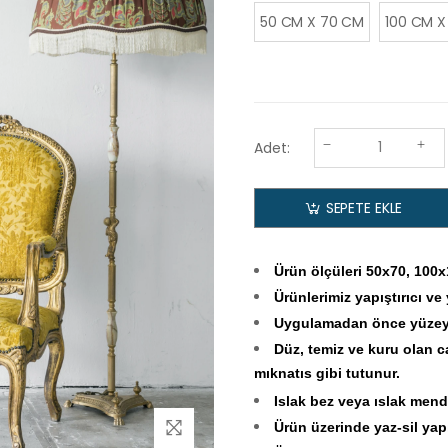
50 CM X 70 CM
100 CM X
Adet:
SEPETE EKLE
Ürün ölçüleri 50x70, 100
Ürünlerimiz yapıştırıcı ve
Uygulamadan önce yüzeyin
Düz, temiz ve kuru olan c
mıknatıs gibi tutunur.
Islak bez veya ıslak mendi
Ürün üzerinde yaz-sil yapıl