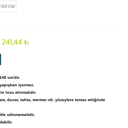
 140 CM
241,44 ₺
x140
cm'dir.
 yapışkan içermez.
 tozu alınmalıdır.
am, duvar, tahta, mermer vb. yüzeylere temas ettiğinde
lle silinmemelidir.
abilir.