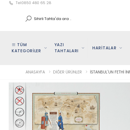
Tel:0850 480 65 28
Search
TÜM
YAZI
HARİTALAR
KATEGORİLER
TAHTALARI
ANASAYFA
DİĞER ÜRÜNLER
İSTANBUL'UN FETHİ İ