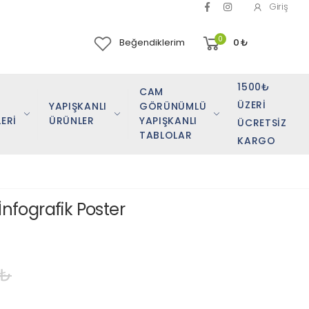
Giriş
0
Beğendiklerim
0
₺
1500₺
CAM
ÜZERI
YAPIŞKANLI
GÖRÜNÜMLÜ
ERİ
ÜRÜNLER
YAPIŞKANLI
ÜCRETSIZ
TABLOLAR
KARGO
İnfografik Poster
 ₺