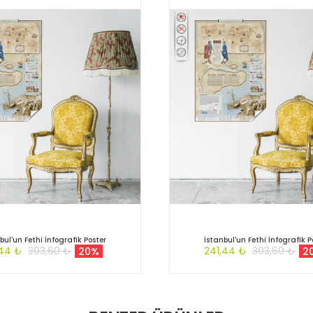
bul'un Fethi İnfografik Poster
İstanbul'un Fethi İnfografik P
,44 ₺
303,60 ₺
241,44 ₺
303,60 ₺
20%
2