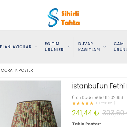
EĞİTİM
DUVAR
CAM
PLANLAYICILAR
ÜRÜNLERİ
KAĞITLARI
ÜRÜNL
NFOGRAFİK POSTER
İstanbul'un Fethi 
Ürün Kodu: 8684111202656
(0 Yorum )
241,44 ₺
303,60
Tablo Poster: