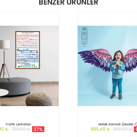
BENZER ÜRÜNLER
Trafik Levhaları
Melek Kanadı (Model-1
80 ₺
759,00 ₺
885,48 ₺
966,00 ₺
37%