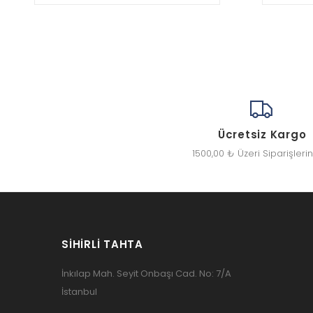
Ücretsiz Kargo
1500,00 ₺ Üzeri Siparişleri
SIHIRLI TAHTA
İnkılap Mah. Seyit Onbaşı Cad. No: 7/A
İstanbul