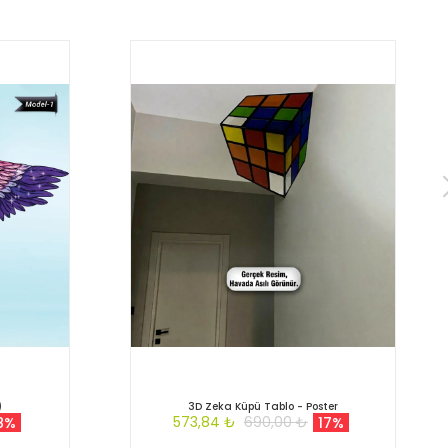
)
3D Zeka Küpü Tablo - Poster
573,84 ₺
690,00 ₺
8%
17%