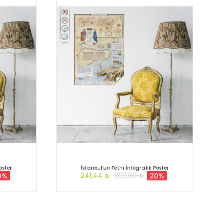
oster
İstanbul'un Fethi İnfografik Poster
241,44 ₺
303,60 ₺
0%
20%