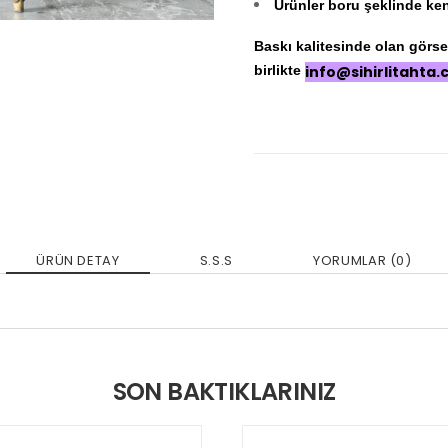
Ürünler boru şeklinde ken
Baskı kalitesinde olan görseli
birlikte
info@sihirlitahta
ÜRÜN DETAY
S.S.S
YORUMLAR (0)
SON BAKTIKLARINIZ