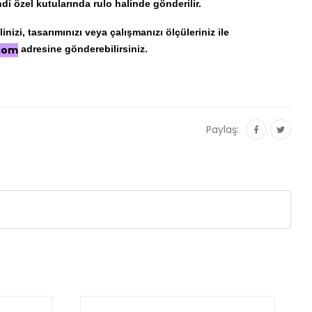
di özel kutularında rulo halinde gönderilir.
nizi, tasarımınızı veya çalışmanızı ölçüleriniz ile
.com
adresine gönderebilirsiniz.
Paylaş: