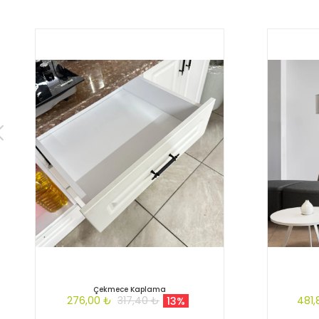
Çekmece Kaplama
276,00 ₺
317,40 ₺
481,
13%