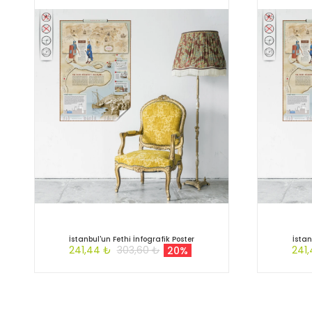
İstanbul'un Fethi İnfografik Poster
İstan
241,44 ₺
303,60 ₺
241
20%