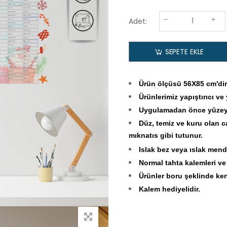
Adet:
SEPETE EKLE
Ürün ölçüsü 56X85 cm'dir
Ürünlerimiz yapıştırıcı ve
Uygulamadan önce yüzeyin
Düz, temiz ve kuru olan c
mıknatıs gibi tutunur.
Islak bez veya ıslak mendi
Normal tahta kalemleri ve si
Ürünler boru şeklinde ken
Kalem hediyelidir.