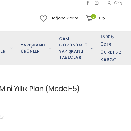
Giriş
0
Beğendiklerim
0
₺
1500₺
CAM
ÜZERI
YAPIŞKANLI
GÖRÜNÜMLÜ
ERİ
ÜRÜNLER
YAPIŞKANLI
ÜCRETSIZ
TABLOLAR
KARGO
Mini Yıllık Plan (Model-5)
 ₺