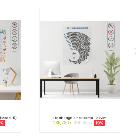
n (Model-5)
Statik Kağıt Zincir Kırma Takvimi
235,73 ₺
290,95 ₺
9%
19%