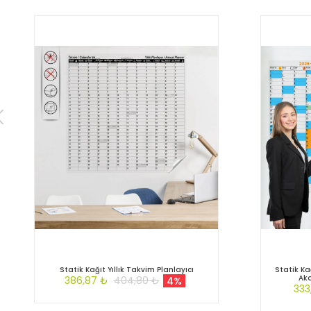
Statik Kağıt Yıllık Takvim Planlayıcı
Statik Ka
Ak
386,87 ₺
404,80 ₺
4%
333