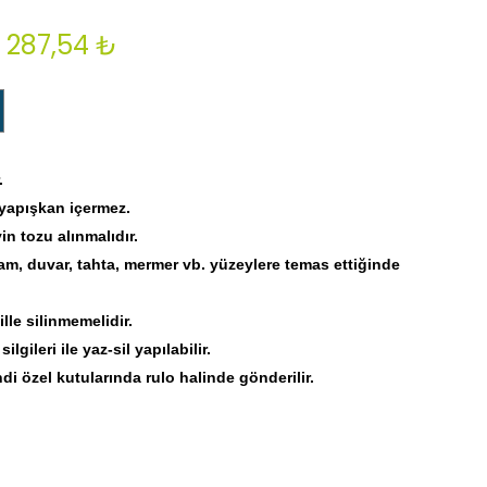
287,54 ₺
.
 yapışkan içermez.
 tozu alınmalıdır.
am, duvar, tahta, mermer vb. yüzeylere temas ettiğinde
lle silinmemelidir.
lgileri ile yaz-sil yapılabilir.
di özel kutularında rulo halinde gönderilir.