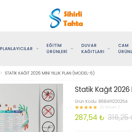
EĞİTİM
DUVAR
CAM
PLANLAYICILAR
ÜRÜNLERİ
KAĞITLARI
ÜRÜNL
STATİK KAĞIT 2026 MİNİ YILLIK PLAN (MODEL-5)
Statik Kağıt 2026 
Ürün Kodu: 8684111220254
(0 Yorum )
287,54 ₺
316,25