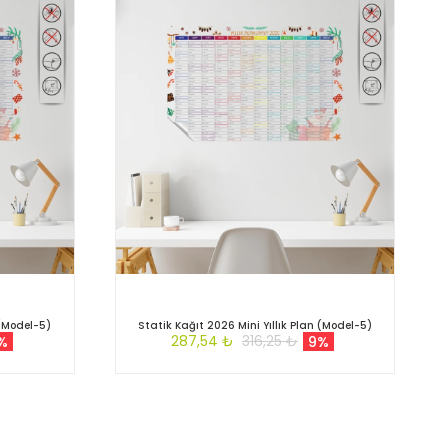
 (Model-5)
Statik Kağıt 2026 Mini Yıllık Plan (Model-5)
287,54 ₺
316,25 ₺
%
9%