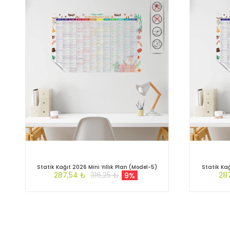
Statik Kağıt 2026 Mini Yıllık Plan (Model-5)
Statik Kağ
287,54 ₺
316,25 ₺
28
9%