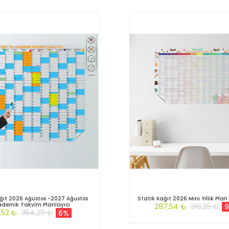
ğıt 2026 Ağustos -2027 Ağustos
Statik Kağıt 2026 Mini Yıllık Pla
ademik Takvim Planlayıcı
287,54 ₺
316,25 ₺
,52 ₺
354,20 ₺
6%