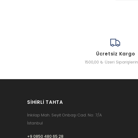
Ücretsiz Kargo
1500,00 ₺ Üzeri Siparişleri
SIHIRLI TAHTA
İnkılap Mah. Seyit Onbaşı Cad. No: 7/A
İstanbul
+9 0850 480 65 28