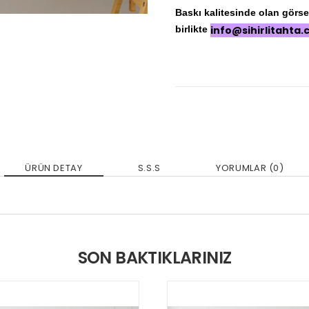
Baskı kalitesinde olan görseli
birlikte
info@sihirlitahta
ÜRÜN DETAY
S.S.S
YORUMLAR (0)
SON BAKTIKLARINIZ