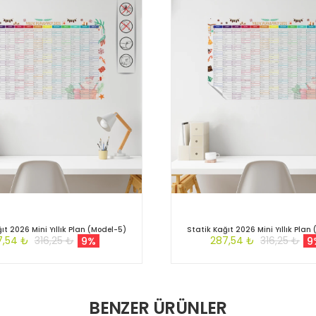
ıt 2026 Mini Yıllık Plan (Model-5)
Statik Kağıt 2026 Mini Yıllık Plan
7,54 ₺
316,25 ₺
287,54 ₺
316,25 ₺
9%
9
BENZER ÜRÜNLER