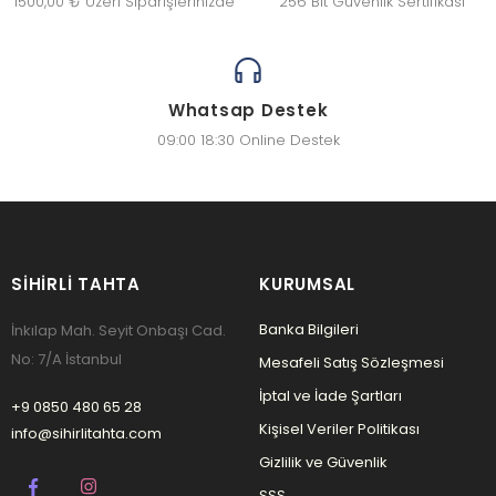
1500,00 ₺ Üzeri Siparişlerinizde
256 Bit Güvenlik Sertifikası
Whatsap Destek
09:00 18:30 Online Destek
SIHIRLI TAHTA
KURUMSAL
Banka Bilgileri
İnkılap Mah. Seyit Onbaşı Cad.
No: 7/A İstanbul
Mesafeli Satış Sözleşmesi
İptal ve İade Şartları
+9 0850 480 65 28
Kişisel Veriler Politikası
info@sihirlitahta.com
Gizlilik ve Güvenlik
SSS