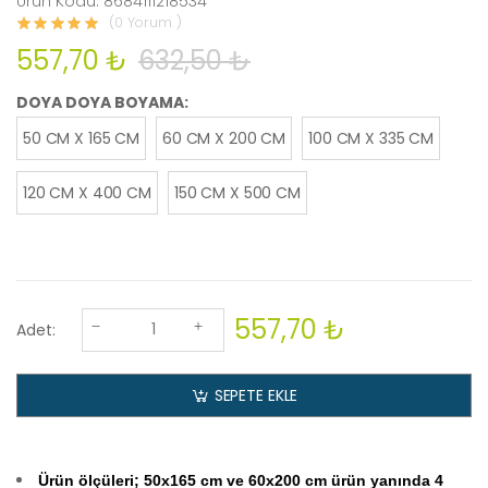
Ürün Kodu: 8684111218534
(0 Yorum )
557,70 ₺
632,50 ₺
DOYA DOYA BOYAMA:
50 CM X 165 CM
60 CM X 200 CM
100 CM X 335 CM
120 CM X 400 CM
150 CM X 500 CM
557,70 ₺
Adet:
SEPETE EKLE
Ürün ölçüleri; 50x165 cm ve 60x200 cm ürün yanında 4