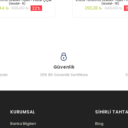
nma Özellikli Tablo - Poster Çiçek
Statik Tutunma Özellikli Tablo - P
(Model- 8)
(Model- 18)
44 ₺
565,80 ₺
293,28 ₺
345,00 ₺
32%
1
Güvenlik
nizde
256 Bit Güvenlik Sertifikası
0
KURUMSAL
SIHIRLI TAHTA
Banka Bilgileri
Blog