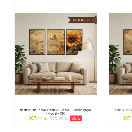
Statik Tutunma Özellikli Tablo - Poster Çiçek
Statik Tutu
(Model- 35)
387,44 ₺
565,80 ₺
387
32%