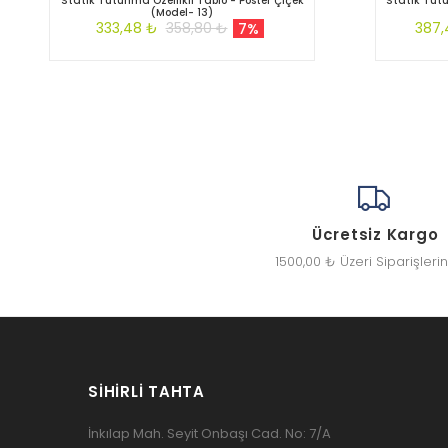
Statik Tutunma Özellikli Tablo - Poster Çiçek
Statik Tutu
(Model- 13)
333,48 ₺
358,80 ₺
387,
7%
Ücretsiz Kargo
1500,00 ₺ Üzeri Siparişleri
SIHIRLI TAHTA
İnkılap Mah. Seyit Onbaşı Cad. No: 7/A