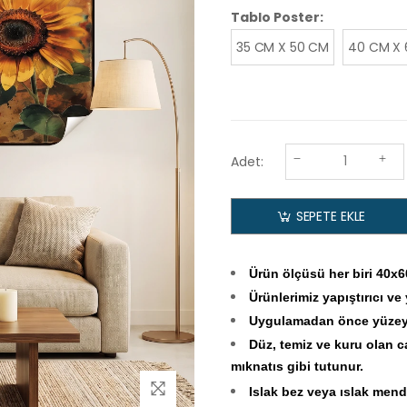
Tablo Poster:
35 CM X 50 CM
40 CM X
Adet:
SEPETE EKLE
Ürün ölçüsü her biri 40x6
Ürünlerimiz yapıştırıcı ve
Uygulamadan önce yüzeyin
Düz, temiz ve kuru olan c
mıknatıs gibi tutunur.
Islak bez veya ıslak mendi