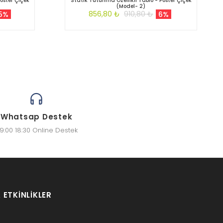
oster Çiçek
Statik Tutunma Özellikli Tablo - Poster Çiçek
(Model- 2)
856,80 ₺
910,80 ₺
5%
6%
Whatsap Destek
9:00 18:30 Online Destek
 ETKINLIKLER