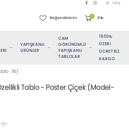
Giriş
0
Beğendiklerim
0
₺
1500₺
CAM
ÜZERI
YAPIŞKANLI
GÖRÜNÜMLÜ
ERİ
ÜRÜNLER
YAPIŞKANLI
ÜCRETSIZ
TABLOLAR
KARGO
ODEL- 35)
ellikli Tablo - Poster Çiçek (Model-
 ₺