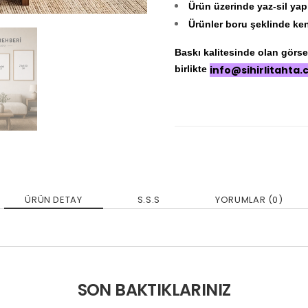
Ürün üzerinde yaz-sil yap
Ürünler boru şeklinde ken
Baskı kalitesinde olan görseli
birlikte
info@sihirlitahta
ÜRÜN DETAY
S.S.S
YORUMLAR (0)
SON BAKTIKLARINIZ