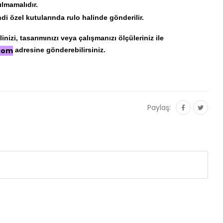
ılmamalıdır.
di özel kutularında rulo halinde gönderilir.
nizi, tasarımınızı veya çalışmanızı ölçüleriniz ile
.com
adresine gönderebilirsiniz.
Paylaş: