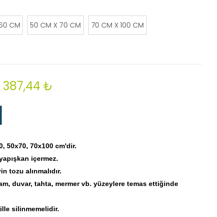
 60 CM
50 CM X 70 CM
70 CM X 100 CM
387,44 ₺
0, 50x70, 70x100 cm'dir.
 yapışkan içermez.
 tozu alınmalıdır.
am, duvar, tahta, mermer vb. yüzeylere temas ettiğinde
lle silinmemelidir.