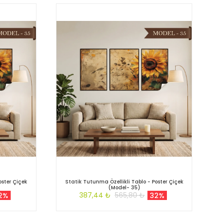
oster Çiçek
Statik Tutunma Özellikli Tablo - Poster Çiçek
(Model- 35)
387,44 ₺
565,80 ₺
2%
32%