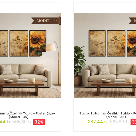
nma Özellikli Tablo - Poster Çiçek
Statik Tutunma Özellikli Tablo - P
(Model- 35)
(Model- 35)
,44 ₺
565,80 ₺
387,44 ₺
565,80 ₺
32%
3