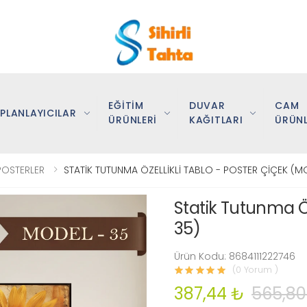
EĞİTİM
DUVAR
CAM
PLANLAYICILAR
ÜRÜNLERİ
KAĞITLARI
ÜRÜNL
POSTERLER
STATİK TUTUNMA ÖZELLİKLİ TABLO - POSTER ÇİÇEK (M
Statik Tutunma Öz
35)
Ürün Kodu: 8684111222746
(0 Yorum )
387,44 ₺
565,80