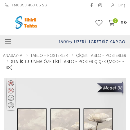
Tel:0850 480 65 28
Giriş
0
0
₺
1500₺ ÜZERI ÜCRETSIZ KARGO
Toggle mobile menu
ANASAYFA
TABLO - POSTERLER
ÇİÇEK TABLO - POSTERLER
STATİK TUTUNMA ÖZELLİKLİ TABLO - POSTER ÇİÇEK (MODEL-
38)