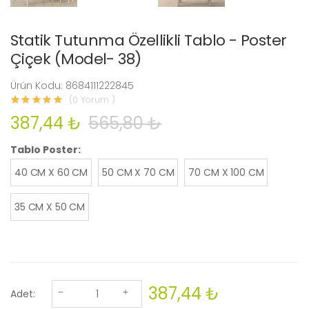
Statik Tutunma Özellikli Tablo - Poster
Çiçek (Model- 38)
Ürün Kodu: 8684111222845
(0 Yorum )
387,44 ₺
565,80 ₺
Tablo Poster:
40 CM X 60 CM
50 CM X 70 CM
70 CM X 100 CM
35 CM X 50 CM
387,44 ₺
Adet: