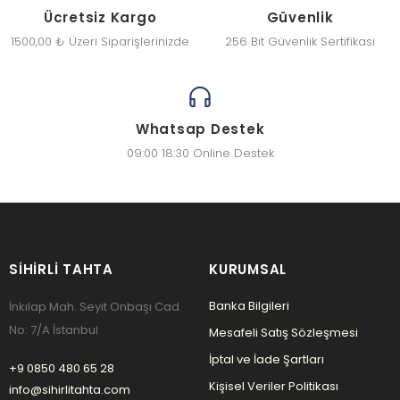
Ücretsiz Kargo
Güvenlik
1500,00 ₺ Üzeri Siparişlerinizde
256 Bit Güvenlik Sertifikası
Whatsap Destek
09:00 18:30 Online Destek
SIHIRLI TAHTA
KURUMSAL
Banka Bilgileri
İnkılap Mah. Seyit Onbaşı Cad.
No: 7/A İstanbul
Mesafeli Satış Sözleşmesi
İptal ve İade Şartları
+9 0850 480 65 28
Kişisel Veriler Politikası
info@sihirlitahta.com