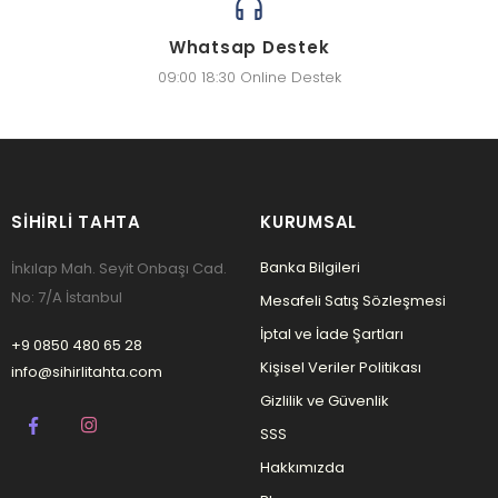
Whatsap Destek
09:00 18:30 Online Destek
SIHIRLI TAHTA
KURUMSAL
Banka Bilgileri
İnkılap Mah. Seyit Onbaşı Cad.
No: 7/A İstanbul
Mesafeli Satış Sözleşmesi
İptal ve İade Şartları
+9 0850 480 65 28
Kişisel Veriler Politikası
info@sihirlitahta.com
Gizlilik ve Güvenlik
SSS
Hakkımızda