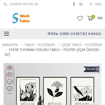
Tel:0850 480 65 28
Giriş
0
0
₺
1500₺ ÜZERI ÜCRETSIZ KARGO
Toggle mobile menu
ANASAYFA
TABLO - POSTERLER
ÇİÇEK TABLO - POSTERLER
STATİK TUTUNMA ÖZELLİKLİ TABLO - POSTER ÇİÇEK (MODEL-
52)