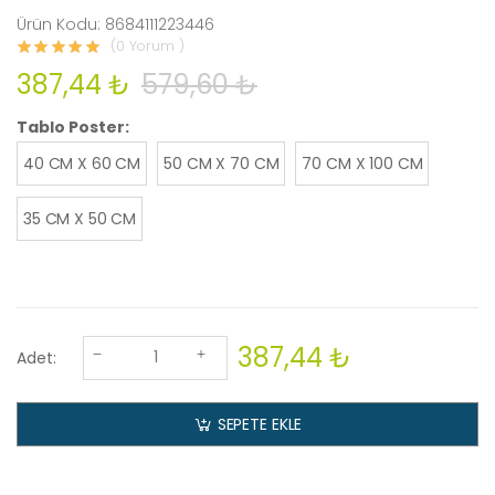
Ürün Kodu: 8684111223446
(0 Yorum )
387,44 ₺
579,60 ₺
Tablo Poster:
40 CM X 60 CM
50 CM X 70 CM
70 CM X 100 CM
35 CM X 50 CM
387,44 ₺
Adet:
SEPETE EKLE