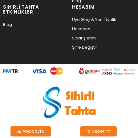
Blog
SIHIRLI TAHTA
HESABIM
ETKINLIKLER
Üye Girişi & Yeni Üyelik
Blog
Hesabım
Siparişlerim
Şifre Değiştir
Ana Sayfa
Sepetim
Copyright © 2026 Agent Yazılım