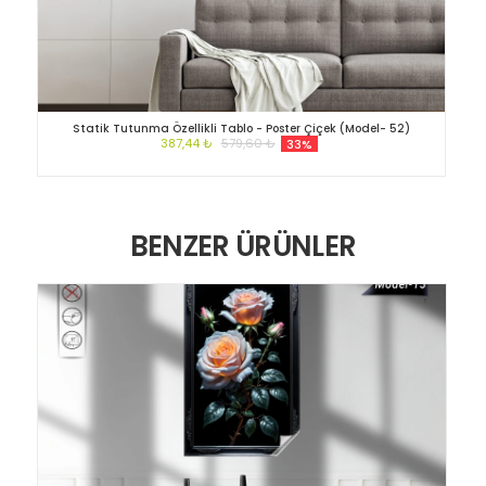
Statik Tutunma Özellikli Tablo - Poster Çiçek (Model- 52)
387,44 ₺
579,60 ₺
33%
BENZER ÜRÜNLER