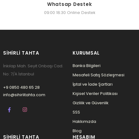
Whatsap Destek
09:00 18:30 Online Destek
SIHIRLI TAHTA
KURUMSAL
Banka Bilgileri
İnkılap Mah. Seyit Onbaşı Cad.
No: 7/A İstanbul
Mesafeli Satış Sözleşmesi
İptal ve İade Şartları
+9 0850 480 65 28
Kişisel Veriler Politikası
info@sihirlitahta.com
Gizlilik ve Güvenlik
SSS
Hakkımızda
Blog
SIHIRLI TAHTA
HESABIM