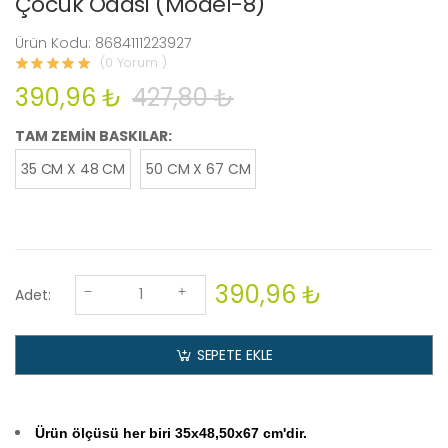
Çocuk Odası (Model-8)
Ürün Kodu: 8684111223927
(0 Yorum )
390,96 ₺
427,80 ₺
TAM ZEMİN BASKILAR:
35 CM X 48 CM
50 CM X 67 CM
390,96 ₺
Adet:
SEPETE EKLE
Ürün ölçüsü her biri 35x48,50x67 cm'dir.