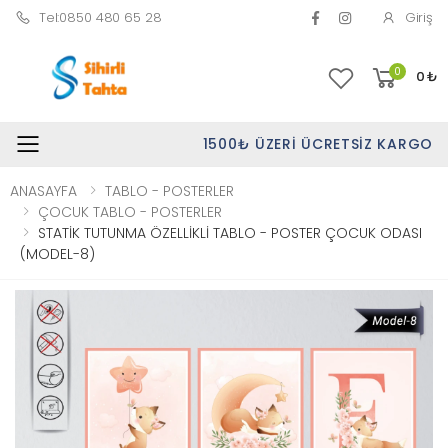
Tel:0850 480 65 28
Giriş
0
0
₺
1500₺ ÜZERI ÜCRETSIZ KARGO
Toggle mobile menu
ANASAYFA
TABLO - POSTERLER
ÇOCUK TABLO - POSTERLER
STATİK TUTUNMA ÖZELLİKLİ TABLO - POSTER ÇOCUK ODASI
(MODEL-8)