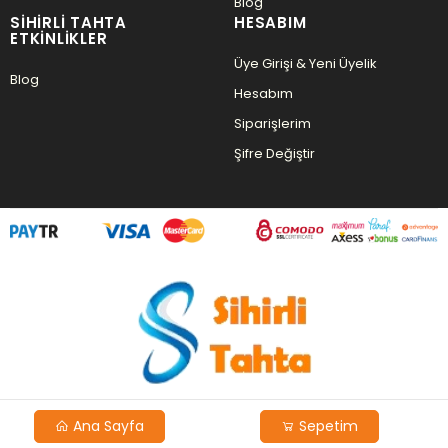
Blog
SIHIRLI TAHTA
HESABIM
ETKINLIKLER
Üye Girişi & Yeni Üyelik
Blog
Hesabım
Siparişlerim
Şifre Değiştir
Ana Sayfa
Sepetim
Copyright © 2026 Agent Yazılım