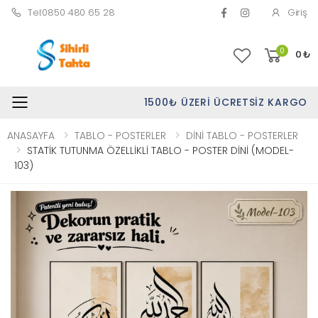
Tel:0850 480 65 28
Giriş
0
0
₺
1500₺ ÜZERI ÜCRETSIZ KARGO
Toggle mobile menu
ANASAYFA
TABLO - POSTERLER
DİNİ TABLO - POSTERLER
STATİK TUTUNMA ÖZELLİKLİ TABLO - POSTER DİNİ (MODEL-
103)