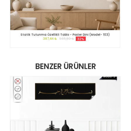
Statik Tutunma Özellikli Tablo - Poster Dini (Model- 103)
387,44 ₺
565,80 ₺
32%
BENZER ÜRÜNLER