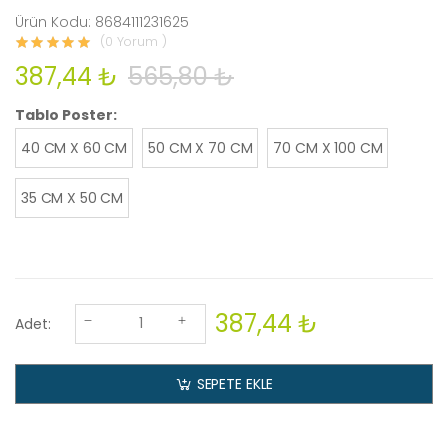
Ürün Kodu: 8684111231625
(0 Yorum )
387,44 ₺
565,80 ₺
Tablo Poster:
40 CM X 60 CM
50 CM X 70 CM
70 CM X 100 CM
35 CM X 50 CM
387,44 ₺
Adet:
SEPETE EKLE