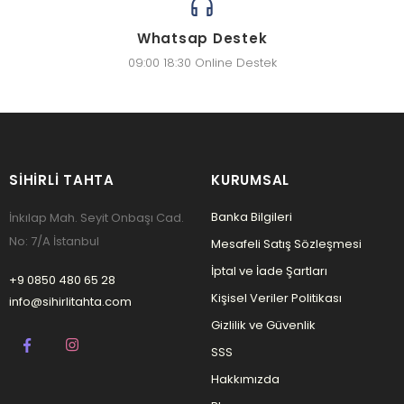
Whatsap Destek
09:00 18:30 Online Destek
SIHIRLI TAHTA
KURUMSAL
Banka Bilgileri
İnkılap Mah. Seyit Onbaşı Cad.
No: 7/A İstanbul
Mesafeli Satış Sözleşmesi
İptal ve İade Şartları
+9 0850 480 65 28
Kişisel Veriler Politikası
info@sihirlitahta.com
Gizlilik ve Güvenlik
SSS
Hakkımızda