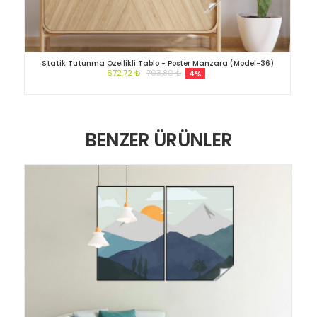
Statik Tutunma Özellikli Tablo - Poster Manzara (Model-36)
672,72 ₺
703,80 ₺
4%
BENZER ÜRÜNLER