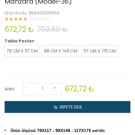
Manzara (Model-36)
Ürün Kodu: 8684111205954
(0 Yorum )
672,72 ₺
703,80 ₺
Tablo Poster:
78 CM X 117 CM
98 CM X 148 CM
117 CM X 175 CM
672,72 ₺
Adet:
SEPETE EKLE
Ürün ölçüsü 78X117
- 98X148 - 117X175 cm'dir.