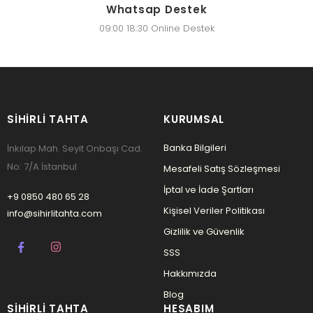
Whatsap Destek
09:00 18:30 Online Destek
SIHIRLI TAHTA
KURUMSAL
Banka Bilgileri
İnkılap Mah. Seyit Onbaşı Cad.
No: 7/A İstanbul
Mesafeli Satış Sözleşmesi
İptal ve İade Şartları
+9 0850 480 65 28
Kişisel Veriler Politikası
info@sihirlitahta.com
Gizlilik ve Güvenlik
SSS
Hakkımızda
Blog
SIHIRLI TAHTA
HESABIM