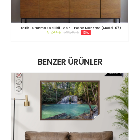
Statik Tutunma Özellikli Tablo - Poster Manzara (Model-67)
517,44 ₺
593,40 ₺
13%
BENZER ÜRÜNLER