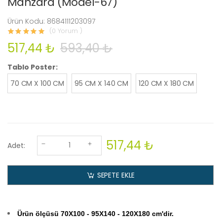
Manzara (Model-67)
Ürün Kodu: 8684111203097
(0 Yorum )
517,44 ₺
593,40 ₺
Tablo Poster:
70 CM X 100 CM
95 CM X 140 CM
120 CM X 180 CM
517,44 ₺
Adet:
SEPETE EKLE
Ürün ölçüsü 70X100 - 95X140 - 120X180 cm'dir.