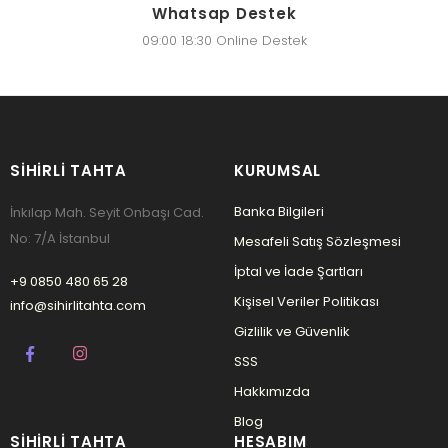
Whatsap Destek
09:00 18:30 Online Destek
SIHIRLI TAHTA
KURUMSAL
Banka Bilgileri
İnkılap Mah. Seyit Onbaşı Cad.
No: 7/A İstanbul
Mesafeli Satış Sözleşmesi
İptal ve İade Şartları
+9 0850 480 65 28
Kişisel Veriler Politikası
info@sihirlitahta.com
Gizlilik ve Güvenlik
SSS
Hakkımızda
Blog
SIHIRLI TAHTA
HESABIM