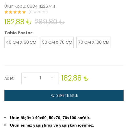
Ürün Kodu: 8684111226744
(0 Yorum )
182,88 ₺
289,80 ₺
Tablo Poster:
40 CM X 60 CM
50 CM X 70 CM
70 CM X 100 CM
182,88 ₺
Adet:
SEPETE EKLE
Ürün ölçüsü 40x60, 50x70, 70x100 cm'dir.
Ürünlerimiz yapıştırıcı ve yapışkan içermez.