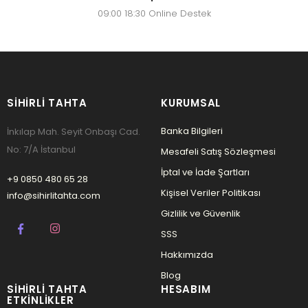
09:00 18:30 Online Destek
SIHIRLI TAHTA
KURUMSAL
Banka Bilgileri
İnkılap Mah. Seyit Onbaşı Cad.
No: 7/A İstanbul
Mesafeli Satış Sözleşmesi
İptal ve İade Şartları
+9 0850 480 65 28
Kişisel Veriler Politikası
info@sihirlitahta.com
Gizlilik ve Güvenlik
SSS
Hakkımızda
Blog
SIHIRLI TAHTA
HESABIM
ETKINLIKLER