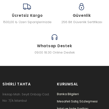
Ücretsiz Kargo
Güvenlik
1500,00 ₺ Üzeri Siparişlerinizde
256 Bit Güvenlik Sertifikası
Whatsap Destek
09:00 18:30 Online Destek
SIHIRLI TAHTA
KURUMSAL
Banka Bilgileri
İnkılap Mah. Seyit Onbaşı Cad.
No: 7/A İstanbul
Mesafeli Satış Sözleşmesi
İptal ve İade Şartları