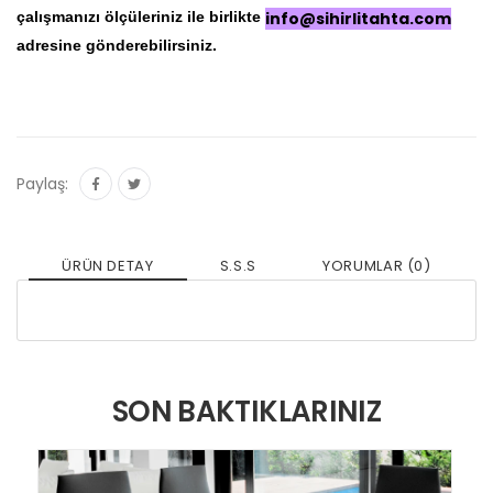
çalışmanızı ölçüleriniz ile birlikte
info@sihirlitahta.com
adresine gönderebilirsiniz.
Paylaş:
ÜRÜN DETAY
S.S.S
YORUMLAR (0)
SON BAKTIKLARINIZ