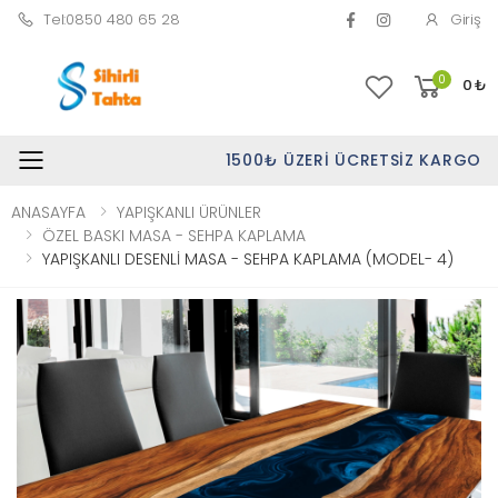
Tel:0850 480 65 28
Giriş
0
0
₺
1500₺ ÜZERI ÜCRETSIZ KARGO
Toggle mobile menu
ANASAYFA
YAPIŞKANLI ÜRÜNLER
ÖZEL BASKI MASA - SEHPA KAPLAMA
YAPIŞKANLI DESENLİ MASA - SEHPA KAPLAMA (MODEL- 4)