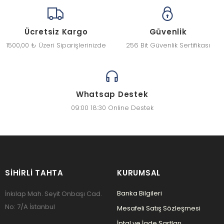
Ücretsiz Kargo
Güvenlik
1500,00 ₺ Üzeri Siparişlerinizde
256 Bit Güvenlik Sertifikası
Whatsap Destek
09:00 18:30 Online Destek
SIHIRLI TAHTA
KURUMSAL
Banka Bilgileri
İnkılap Mah. Seyit Onbaşı Cad.
No: 7/A İstanbul
Mesafeli Satış Sözleşmesi
İptal ve İade Şartları