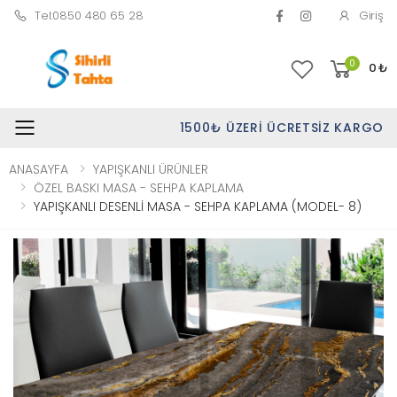
Tel:0850 480 65 28
Giriş
0
0
₺
1500₺ ÜZERI ÜCRETSIZ KARGO
Toggle mobile menu
ANASAYFA
YAPIŞKANLI ÜRÜNLER
ÖZEL BASKI MASA - SEHPA KAPLAMA
YAPIŞKANLI DESENLİ MASA - SEHPA KAPLAMA (MODEL- 8)