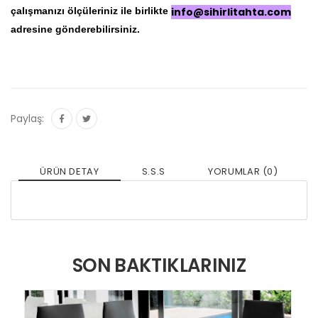
çalışmanızı ölçüleriniz ile birlikte
info@sihirlitahta.com
adresine gönderebilirsiniz.
Paylaş:
ÜRÜN DETAY
S.S.S
YORUMLAR (0)
SON BAKTIKLARINIZ