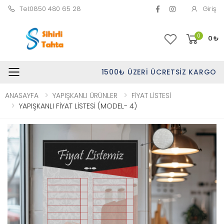
Tel:0850 480 65 28
Giriş
0
0
₺
1500₺ ÜZERI ÜCRETSIZ KARGO
Toggle mobile menu
ANASAYFA
YAPIŞKANLI ÜRÜNLER
FİYAT LİSTESİ
YAPIŞKANLI FİYAT LİSTESİ (MODEL- 4)