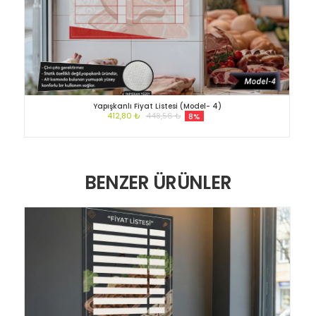
Yapışkanlı Fiyat Listesi (Model- 4)
412,80 ₺
448,56 ₺
8%
BENZER ÜRÜNLER