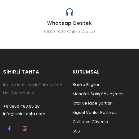
Whatsap Destek
09:00 18:30 Online Destek
SIHIRLI TAHTA
KURUMSAL
Banka Bilgileri
İnkılap Mah. Seyit Onbaşı Cad.
No: 7/A İstanbul
Mesafeli Satış Sözleşmesi
İptal ve İade Şartları
+9 0850 480 65 28
Kişisel Veriler Politikası
info@sihirlitahta.com
Gizlilik ve Güvenlik
SSS