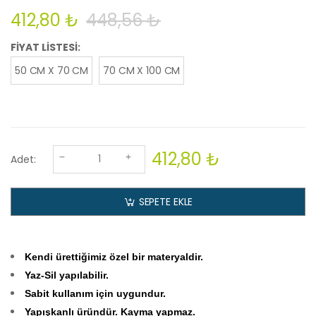
412,80 ₺
448,56 ₺
FİYAT LİSTESİ:
50 CM X 70 CM
70 CM X 100 CM
412,80 ₺
Adet:
SEPETE EKLE
Kendi ürettiğimiz özel bir materyaldir.
Yaz-Sil yapılabilir.
Sabit kullanım için uygundur.
Yapışkanlı üründür. Kayma yapmaz.