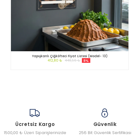
Yapışkanlı Çiğköfteci Fiyat Listesi (Model- 13)
412,80 ₺
448,56 ₺
8%
Ücretsiz Kargo
Güvenlik
1500,00 ₺ Üzeri Siparişlerinizde
256 Bit Güvenlik Sertifikası