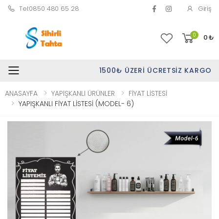
Tel:0850 480 65 28
Giriş
0
0
₺
1500₺ ÜZERI ÜCRETSIZ KARGO
Toggle mobile menu
ANASAYFA
YAPIŞKANLI ÜRÜNLER
FİYAT LİSTESİ
YAPIŞKANLI FİYAT LİSTESİ (MODEL- 6)