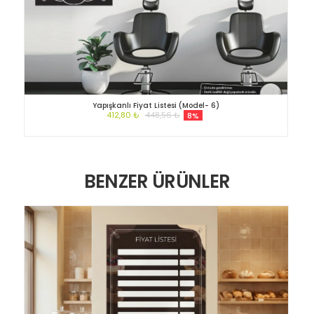
Yapışkanlı Fiyat Listesi (Model- 6)
412,80 ₺
448,56 ₺
8%
BENZER ÜRÜNLER