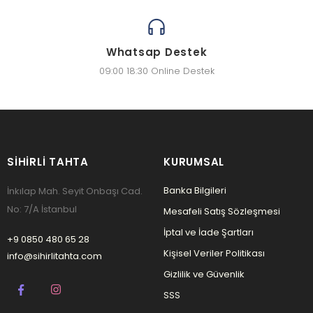
Whatsap Destek
09:00 18:30 Online Destek
SIHIRLI TAHTA
KURUMSAL
Banka Bilgileri
İnkılap Mah. Seyit Onbaşı Cad.
No: 7/A İstanbul
Mesafeli Satış Sözleşmesi
İptal ve İade Şartları
+9 0850 480 65 28
Kişisel Veriler Politikası
info@sihirlitahta.com
Gizlilik ve Güvenlik
SSS